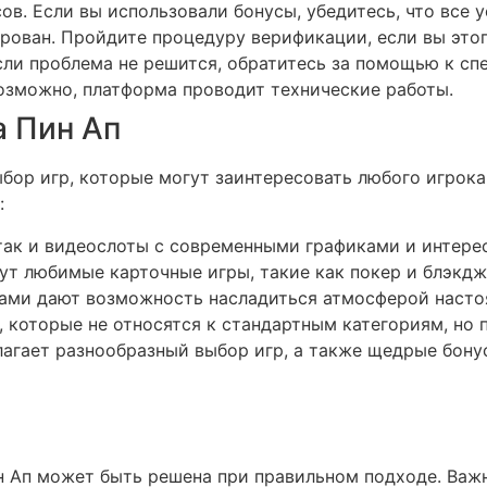
в. Если вы использовали бонусы, убедитесь, что все 
рован. Пройдите процедуру верификации, если вы этог
ли проблема не решится, обратитесь за помощью к сп
Возможно, платформа проводит технические работы.
а Пин Ап
ор игр, которые могут заинтересовать любого игрока.
:
так и видеослоты с современными графиками и интер
ут любимые карточные игры, такие как покер и блэкдж
ми дают возможность насладиться атмосферой настоя
 которые не относятся к стандартным категориям, но 
агает разнообразный выбор игр, а также щедрые бонус
н Ап может быть решена при правильном подходе. Важ