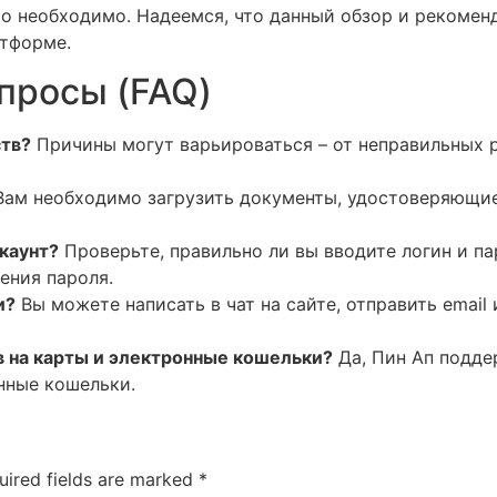
то необходимо. Надеемся, что данный обзор и рекомен
атформе.
просы (FAQ)
ств?
Причины могут варьироваться – от неправильных 
ам необходимо загрузить документы, удостоверяющие 
ккаунт?
Проверьте, правильно ли вы вводите логин и па
ения пароля.
и?
Вы можете написать в чат на сайте, отправить email
в на карты и электронные кошельки?
Да, Пин Ап подде
нные кошельки.
uired fields are marked
*