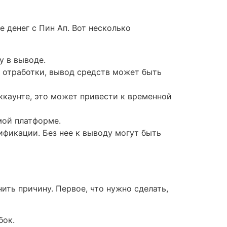
 денег с Пин Ап. Вот несколько
у в выводе.
х отработки, вывод средств может быть
ккаунте, это может привести к временной
мой платформе.
фикации. Без нее к выводу могут быть
ить причину. Первое, что нужно сделать,
бок.