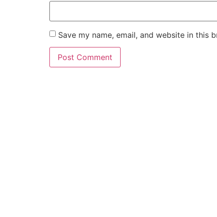
Save my name, email, and website in this b