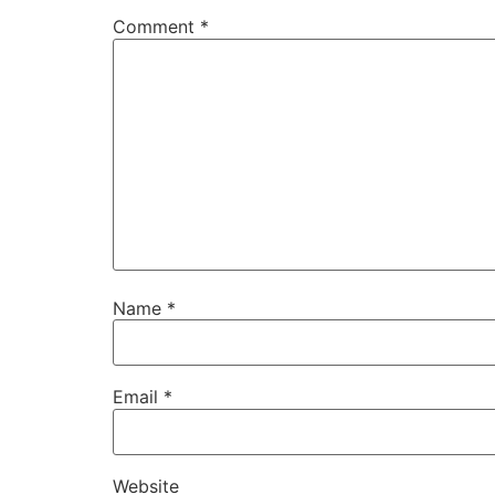
Comment
*
Name
*
Email
*
Website