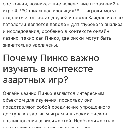
состояния, возникающие вследствие поражений в
игре.4. **Социальная изоляция** — игроки могут
отдалиться от своих друзей и семьи.Каждая из этих
патологий является поводом для глубокого анализа
и исследования, особенно в контексте онлайн
казино, таких как Пинко, где риски могут быть
значительно увеличены.
Почему Пинко важно
изучать в контексте
азартных игр?
Онлайн казино Пинко являются интересным
объектом для изучения, поскольку они
представляют собой соединение упрощенного
доступа к азартным играм и высоких рисков
возникновения зависимостей. Необходимость в
осознании таких аспектов возрастает с