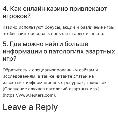
4. Как онлайн казино привлекают
игроков?
Казино используют бонусы, акции и различные игры,
чтобы заинтересовать новых и старых игроков.
5. Где можно найти больше
информации о патологиях азартных
игр?
Обратитесь к специализированным сайтам и
исследованиям, а также читайте статьи на
известных информационных ресурсах, таких как
[Сравнение случаев патологий азартных игр.]
(https://www.reuters.com).
Leave a Reply