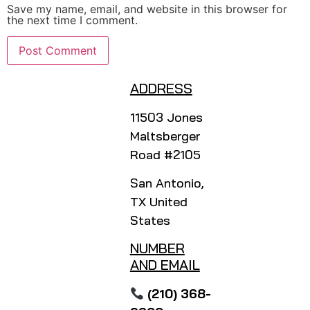
Save my name, email, and website in this browser for
the next time I comment.
ADDRESS
11503 Jones
Maltsberger
Road #2105
San Antonio,
TX United
States
NUMBER
AND EMAIL
(210) 368-