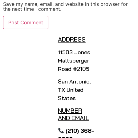
Save my name, email, and website in this browser for
the next time I comment.
ADDRESS
11503 Jones
Maltsberger
Road #2105
San Antonio,
TX United
States
NUMBER
AND EMAIL
(210) 368-