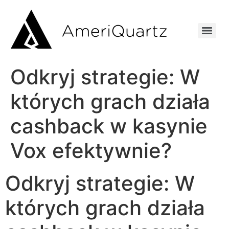
Odkryj strategie: W
których grach działa
cashback w kasynie
Vox efektywnie?
Odkryj strategie: W
których grach działa