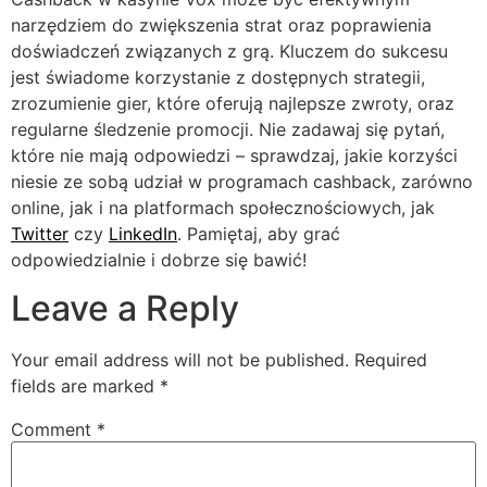
narzędziem do zwiększenia strat oraz poprawienia
doświadczeń związanych z grą. Kluczem do sukcesu
jest świadome korzystanie z dostępnych strategii,
zrozumienie gier, które oferują najlepsze zwroty, oraz
regularne śledzenie promocji. Nie zadawaj się pytań,
które nie mają odpowiedzi – sprawdzaj, jakie korzyści
niesie ze sobą udział w programach cashback, zarówno
online, jak i na platformach społecznościowych, jak
Twitter
czy
LinkedIn
. Pamiętaj, aby grać
odpowiedzialnie i dobrze się bawić!
Leave a Reply
Your email address will not be published.
Required
fields are marked
*
Comment
*