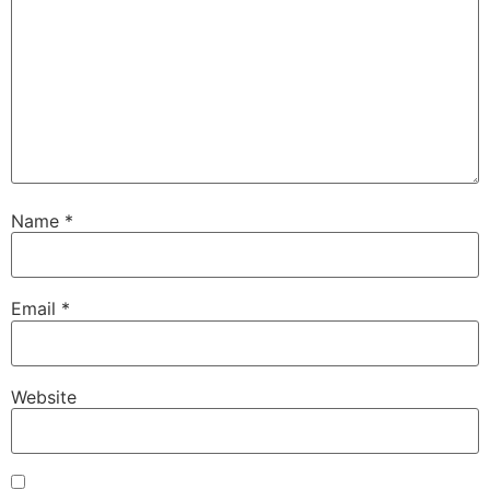
Name
*
Email
*
Website