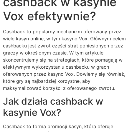
cashback w kasynie
Vox efektywnie?
Cashback to popularny mechanizm oferowany przez
wiele kasyn online, w tym kasyno Vox. Głównym celem
cashbacku jest zwrot części strat poniesionych przez
graczy w określonym czasie. W tym artykule
skoncentrujemy się na strategiach, które pomagają w
efektywnym wykorzystaniu cashbacku w grach
oferowanych przez kasyno Vox. Dowiemy się również,
które gry są najbardziej korzystne, aby
maksymalizować korzyści z oferowanego zwrotu.
Jak działa cashback w
kasynie Vox?
Cashback to forma promocji kasyn, która oferuje