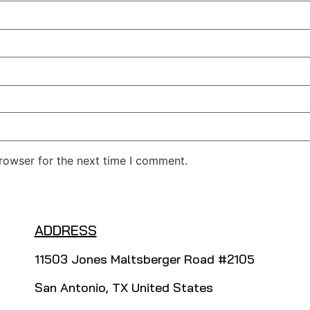
rowser for the next time I comment.
ADDRESS
11503 Jones Maltsberger Road #2105
San Antonio, TX United States