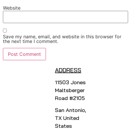
Website
Save my name, email, and website in this browser for
the next time I comment.
ADDRESS
11503 Jones
Maltsberger
Road #2105
San Antonio,
TX United
States