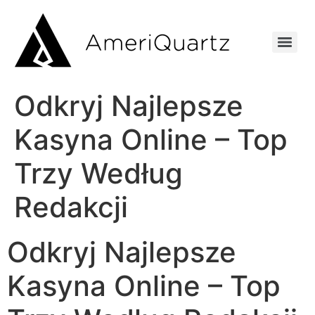
Odkryj Najlepsze
Kasyna Online – Top
Trzy Według
Redakcji
Odkryj Najlepsze
Kasyna Online – Top