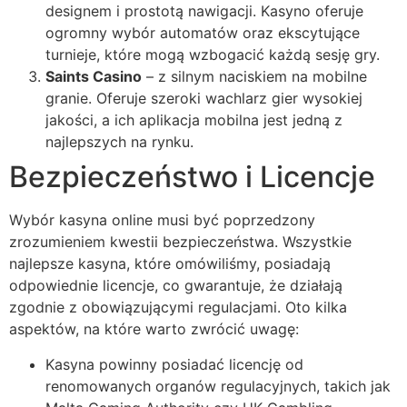
designem i prostotą nawigacji. Kasyno oferuje
ogromny wybór automatów oraz ekscytujące
turnieje, które mogą wzbogacić każdą sesję gry.
Saints Casino
– z silnym naciskiem na mobilne
granie. Oferuje szeroki wachlarz gier wysokiej
jakości, a ich aplikacja mobilna jest jedną z
najlepszych na rynku.
Bezpieczeństwo i Licencje
Wybór kasyna online musi być poprzedzony
zrozumieniem kwestii bezpieczeństwa. Wszystkie
najlepsze kasyna, które omówiliśmy, posiadają
odpowiednie licencje, co gwarantuje, że działają
zgodnie z obowiązującymi regulacjami. Oto kilka
aspektów, na które warto zwrócić uwagę:
Kasyna powinny posiadać licencję od
renomowanych organów regulacyjnych, takich jak