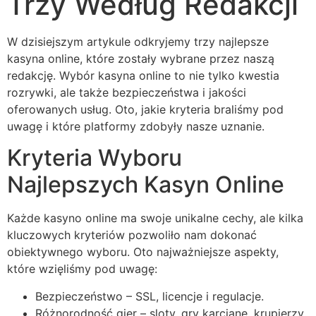
Trzy Według Redakcji
W dzisiejszym artykule odkryjemy trzy najlepsze
kasyna online, które zostały wybrane przez naszą
redakcję. Wybór kasyna online to nie tylko kwestia
rozrywki, ale także bezpieczeństwa i jakości
oferowanych usług. Oto, jakie kryteria braliśmy pod
uwagę i które platformy zdobyły nasze uznanie.
Kryteria Wyboru
Najlepszych Kasyn Online
Każde kasyno online ma swoje unikalne cechy, ale kilka
kluczowych kryteriów pozwoliło nam dokonać
obiektywnego wyboru. Oto najważniejsze aspekty,
które wzięliśmy pod uwagę:
Bezpieczeństwo – SSL, licencje i regulacje.
Różnorodność gier – sloty, gry karciane, krupierzy