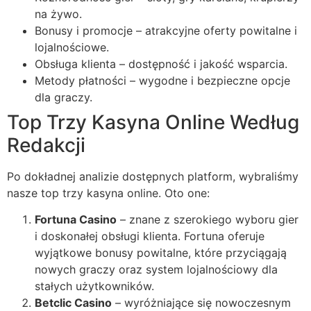
na żywo.
Bonusy i promocje – atrakcyjne oferty powitalne i
lojalnościowe.
Obsługa klienta – dostępność i jakość wsparcia.
Metody płatności – wygodne i bezpieczne opcje
dla graczy.
Top Trzy Kasyna Online Według
Redakcji
Po dokładnej analizie dostępnych platform, wybraliśmy
nasze top trzy kasyna online. Oto one:
Fortuna Casino
– znane z szerokiego wyboru gier
i doskonałej obsługi klienta. Fortuna oferuje
wyjątkowe bonusy powitalne, które przyciągają
nowych graczy oraz system lojalnościowy dla
stałych użytkowników.
Betclic Casino
– wyróżniające się nowoczesnym