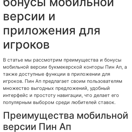
бонусы мобильной
версии и
приложения для
игроков
В статье мы рассмотрим преимущества и бонусы
мобильной версии букмекерской конторы Пин Ап, а
также доступные функции в приложении для
игроков. Пин Ап предлагает своим пользователям
множество выгодных предложений, удобный
интерфейс и простоту навигации, что делает его
популярным выбором среди любителей ставок.
Преимущества мобильной
версии Пин Ап