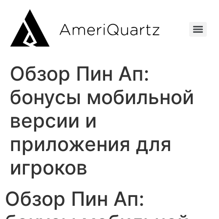
Обзор Пин Ап:
бонусы мобильной
версии и
приложения для
игроков
Обзор Пин Ап: