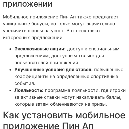
приложении
Мобильное приложение Пин Ап также предлагает
уникальные бонусы, которые могут значительно
увеличить шансы на успех. Вот несколько
интересных предложений:
Эксклюзивные акции:
доступ к специальным
предложениям, доступным только для
пользователей приложения.
Улучшенные условия для ставок:
повышенные
коэффициенты на определенные спортивные
события.
Лояльность:
программа лояльности, где игроки
за активные ставки могут накапливать баллы,
которые затем обмениваются на призы.
Как установить мобильное
приложение Пин Ап