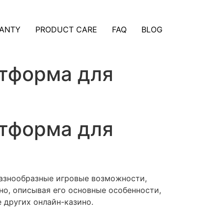
ANTY
PRODUCT CARE
FAQ
BLOG
атформа для
атформа для
разнообразные игровые возможности,
но, описывая его основные особенности,
 других онлайн-казино.