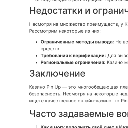
Недостатки и ограни
Несмотря на множество преимуществ, у Ка
Рассмотрим некоторые из них:
Ограниченные методы вывода:
Не вс
средств.
Требования к верификации:
Для выво
Региональные ограничения:
Казино мо
Заключение
Казино Pin Up — это многообещающая пла
безопасность. Несмотря на некоторые нед
ищете качественное онлайн-казино, то Pi
Часто задаваемые во
Как я могу пополнить свой счет в Каз