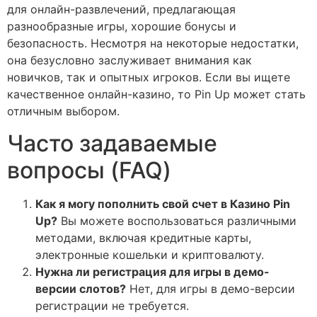
для онлайн-развлечений, предлагающая
разнообразные игры, хорошие бонусы и
безопасность. Несмотря на некоторые недостатки,
она безусловно заслуживает внимания как
новичков, так и опытных игроков. Если вы ищете
качественное онлайн-казино, то Pin Up может стать
отличным выбором.
Часто задаваемые
вопросы (FAQ)
Как я могу пополнить свой счет в Казино Pin
Up?
Вы можете воспользоваться различными
методами, включая кредитные карты,
электронные кошельки и криптовалюту.
Нужна ли регистрация для игры в демо-
версии слотов?
Нет, для игры в демо-версии
регистрации не требуется.