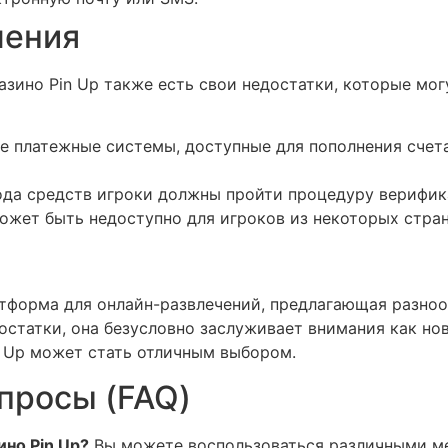
чения
зино Pin Up также есть свои недостатки, которые мог
е платежные системы, доступные для пополнения счета
да средств игроки должны пройти процедуру верифика
жет быть недоступно для игроков из некоторых стран,
тформа для онлайн-развлечений, предлагающая разноо
остатки, она безусловно заслуживает внимания как нов
n Up может стать отличным выбором.
просы (FAQ)
ино Pin Up?
Вы можете воспользоваться различными ме