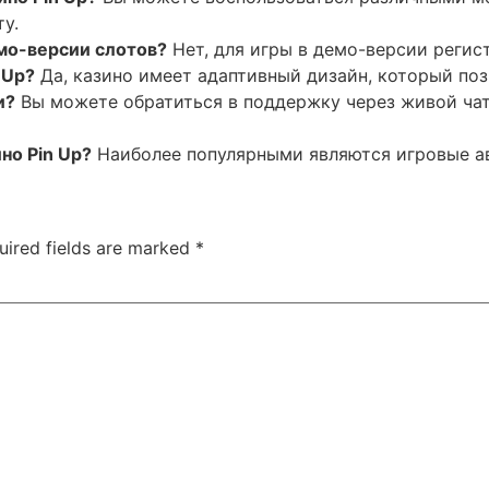
у.
мо-версии слотов?
Нет, для игры в демо-версии регис
 Up?
Да, казино имеет адаптивный дизайн, который поз
и?
Вы можете обратиться в поддержку через живой чат 
но Pin Up?
Наиболее популярными являются игровые ав
uired fields are marked
*