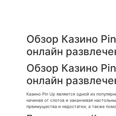
Обзор Казино Pi
онлайн развлече
Обзор Казино Pi
онлайн развлече
Казино Pin Up является одной из популя
начиная от слотов и заканчивая настольн
преимущества и недостатки, а также помо