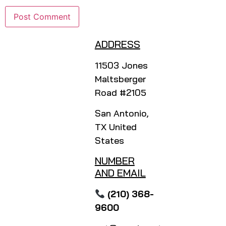
ADDRESS
11503 Jones
Maltsberger
Road #2105
San Antonio,
TX United
States
NUMBER
AND EMAIL
(210) 368-
9600