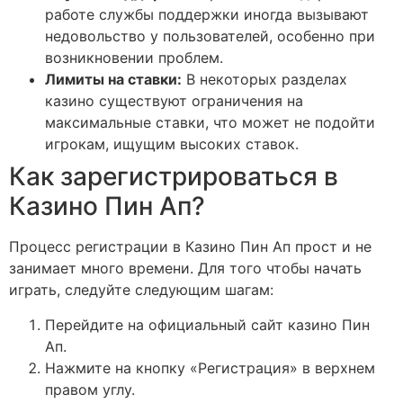
работе службы поддержки иногда вызывают
недовольство у пользователей, особенно при
возникновении проблем.
Лимиты на ставки:
В некоторых разделах
казино существуют ограничения на
максимальные ставки, что может не подойти
игрокам, ищущим высоких ставок.
Как зарегистрироваться в
Казино Пин Ап?
Процесс регистрации в Казино Пин Ап прост и не
занимает много времени. Для того чтобы начать
играть, следуйте следующим шагам:
Перейдите на официальный сайт казино Пин
Ап.
Нажмите на кнопку «Регистрация» в верхнем
правом углу.