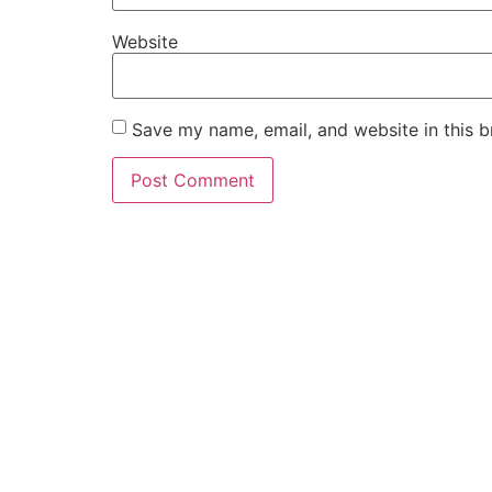
Website
Save my name, email, and website in this b