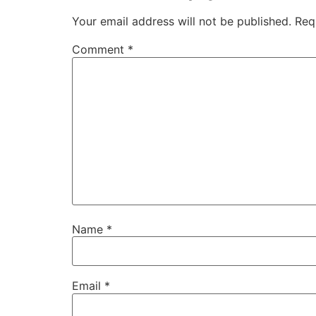
Your email address will not be published.
Req
Comment
*
Name
*
Email
*