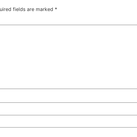
uired fields are marked
*