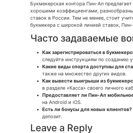
Букмекерская контора Пин-Ап предлагает 
хорошими коэффициентами, разнообразны
ставок в России. Тем не менее, стоит учи
букмекера с широкой линией ставок, Пин-
Часто задаваемые во
Как зарегистрироваться в букмекер
следуйте инструкциям по созданию у
Какие виды спорта доступны для ста
также на множество других видов.
Как вывести выигрыши из букмекер
в разделе «Касса» своего личного каб
Предоставляет ли Пин-Ап мобильно
на Android и iOS.
Есть ли бонусы для новых клиентов?
депозит.
Leave a Reply