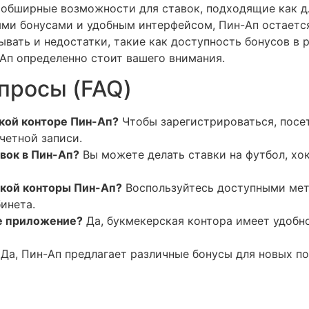
обширные возможности для ставок, подходящие как дл
ми бонусами и удобным интерфейсом, Пин-Ап остается
тывать и недостатки, такие как доступность бонусов в
Ап определенно стоит вашего внимания.
просы (FAQ)
ской конторе Пин-Ап?
Чтобы зарегистрироваться, посе
четной записи.
вок в Пин-Ап?
Вы можете делать ставки на футбол, хокк
ской конторы Пин-Ап?
Воспользуйтесь доступными мет
инета.
е приложение?
Да, букмекерская контора имеет удобн
Да, Пин-Ап предлагает различные бонусы для новых по