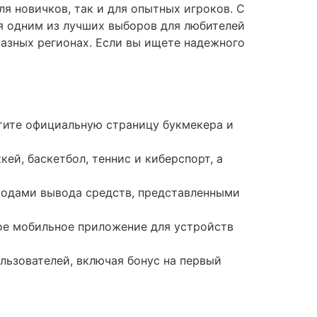
я новичков, так и для опытных игроков. С
 одним из лучших выборов для любителей
 разных регионах. Если вы ищете надежного
тите официальную страницу букмекера и
ей, баскетбол, теннис и киберспорт, а
одами вывода средств, представленными
ое мобильное приложение для устройств
льзователей, включая бонус на первый