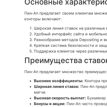
Основные характери
Пин-Ап предлагает своим клиентам множе
конторы включают:
Широкая линия ставок на различные в
Удобный интерфейс сайта и мобильно
Разнообразие методов Depositing и 
Крепкая система безопасности и защ
Поддержка клиентов через различные 
Преимущества ставок
Пин-Ап предлагает множество преимуществ
Высокие коэффициенты:
Контора пре
Широкая линия ставок:
Пин-Ап предла
матчи.
Высокая скорость выплат:
Букмекер 
Бонусы и акции:
Пин-Ап часто провод