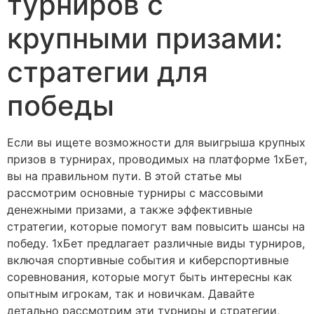
турниров с
крупными призами:
стратегии для
победы
Если вы ищете возможности для выигрыша крупных
призов в турнирах, проводимых на платформе 1хБет,
вы на правильном пути. В этой статье мы
рассмотрим основные турниры с массовыми
денежными призами, а также эффективные
стратегии, которые помогут вам повысить шансы на
победу. 1хБет предлагает различные виды турниров,
включая спортивные события и киберспортивные
соревнования, которые могут быть интересны как
опытным игрокам, так и новичкам. Давайте
детально рассмотрим эти турниры и стратегии,