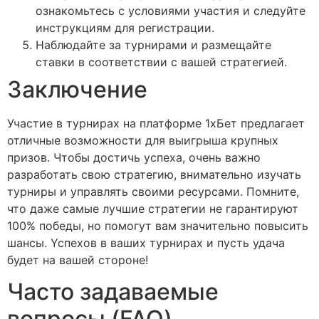
ознакомьтесь с условиями участия и следуйте
инструкциям для регистрации.
Наблюдайте за турнирами и размещайте
ставки в соответствии с вашей стратегией.
Заключение
Участие в турнирах на платформе 1хБет предлагает
отличные возможности для выигрыша крупных
призов. Чтобы достичь успеха, очень важно
разработать свою стратегию, внимательно изучать
турниры и управлять своими ресурсами. Помните,
что даже самые лучшие стратегии не гарантируют
100% победы, но помогут вам значительно повысить
шансы. Үспехов в ваших турнирах и пусть удача
будет на вашей стороне!
Часто задаваемые
вопросы (FAQ)