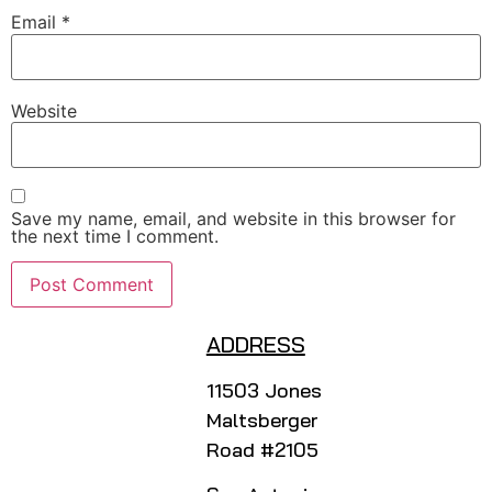
Email
*
Website
Save my name, email, and website in this browser for
the next time I comment.
ADDRESS
11503 Jones
Maltsberger
Road #2105