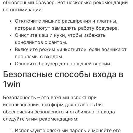
обновленный браузер. Вот несколько рекомендаций
по оптимизации:
Отключите лишние расширения и плагины,
которые могут замедлять работу браузера.
Очистите кэш и куки, чтобы избежать
конфликтов с сайтом.
Включите режим «инкогнито», если возникают
проблемы с входом.
Обновите браузер до последней версии.
Безопасные способы входа в
1win
Безопасность – это важный аспект при
использовании платформ для ставок. Для
обеспечения безопасного и стабильного входа
следуйте этим рекомендациям:
Используйте сложный пароль и меняйте его