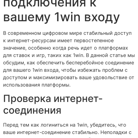
подключения к
вашему 1win входу
В современном цифровом мире стабильный доступ
к интернет-ресурсам имеет первостепенное
значение, особенно когда речь идет о платформах
для ставок и игр, таких как 1win. В данной статье мы
обсудим, как обеспечить бесперебойное соединение
для вашего 1win входа, чтобы избежать проблем с
доступом и максимизировать ваше удовольствие от
использования платформы.
Проверка интернет-
соединения
Перед тем как логиниться на 1win, убедитесь, что
ваше интернет-соединение стабильно. Неполадки с