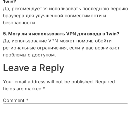
1win?
Да, рекомендуется использовать последнюю версию
браузера для улучшенной совместимости и
безопасности.
5. Могу ли я использовать VPN для входа в 1win?
Да, использование VPN может помочь обойти
региональные ограничения, если у вас возникают
проблемы с доступом.
Leave a Reply
Your email address will not be published.
Required
fields are marked
*
Comment
*