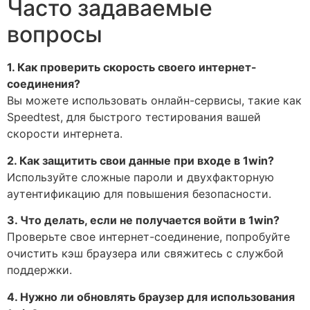
Часто задаваемые
вопросы
1. Как проверить скорость своего интернет-
соединения?
Вы можете использовать онлайн-сервисы, такие как
Speedtest, для быстрого тестирования вашей
скорости интернета.
2. Как защитить свои данные при входе в 1win?
Используйте сложные пароли и двухфакторную
аутентификацию для повышения безопасности.
3. Что делать, если не получается войти в 1win?
Проверьте свое интернет-соединение, попробуйте
очистить кэш браузера или свяжитесь с службой
поддержки.
4. Нужно ли обновлять браузер для использования