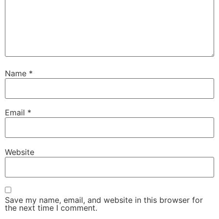
Name
*
Email
*
Website
Save my name, email, and website in this browser for
the next time I comment.