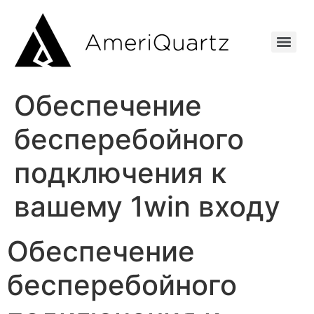
Обеспечение
бесперебойного
подключения к
вашему 1win входу
Обеспечение
бесперебойного