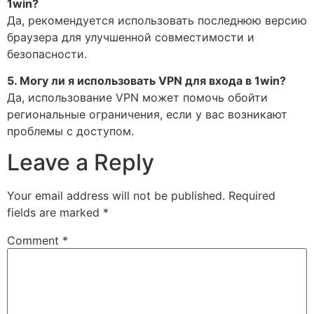
1win?
Да, рекомендуется использовать последнюю версию
браузера для улучшенной совместимости и
безопасности.
5. Могу ли я использовать VPN для входа в 1win?
Да, использование VPN может помочь обойти
региональные ограничения, если у вас возникают
проблемы с доступом.
Leave a Reply
Your email address will not be published.
Required
fields are marked
*
Comment
*