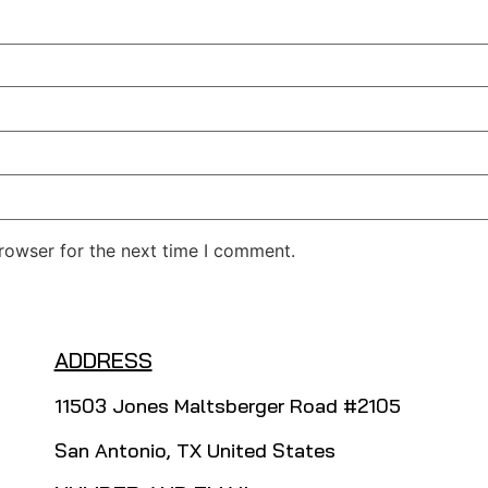
rowser for the next time I comment.
ADDRESS
11503 Jones Maltsberger Road #2105
San Antonio, TX United States