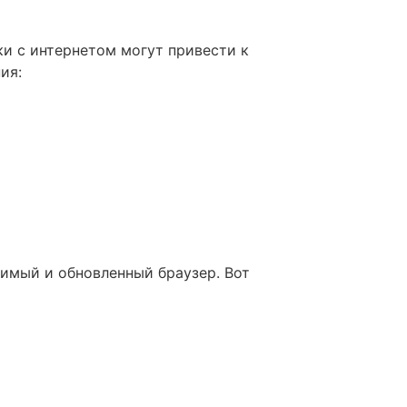
ки с интернетом могут привести к
ия:
тимый и обновленный браузер. Вот