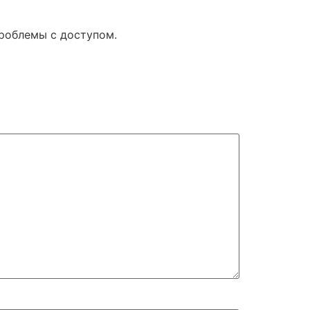
проблемы с доступом.