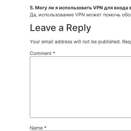
5. Могу ли я использовать VPN для входа 
Да, использование VPN может помочь обой
Leave a Reply
Your email address will not be published.
Req
Comment
*
Name
*