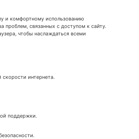
ому и комфортному использованию
 проблем, связанных с доступом к сайту.
аузера, чтобы наслаждаться всеми
й скорости интернета.
бой поддержки.
безопасности.