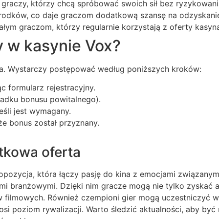
 graczy, którzy chcą spróbować swoich sił bez ryzykowani
rodków, co daje graczom dodatkową szansę na odzyskanie
ym graczom, którzy regularnie korzystają z oferty kasyna
 w kasynie Vox?
ta. Wystarczy postępować według poniższych kroków:
ąc formularz rejestracyjny.
adku bonusu powitalnego).
śli jest wymagany.
że bonus został przyznany.
tkowa oferta
opozycja, która łączy pasję do kina z emocjami związanym
 branżowymi. Dzięki nim gracze mogą nie tylko zyskać atr
 filmowych. Również czempioni gier mogą uczestniczyć w 
osi poziom rywalizacji. Warto śledzić aktualności, aby by