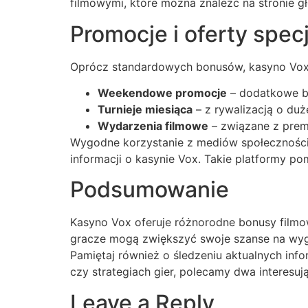
filmowymi, które można znaleźć na stronie g
Promocje i oferty spec
Oprócz standardowych bonusów, kasyno Vox c
Weekendowe promocje
– dodatkowe b
Turnieje miesiąca
– z rywalizacją o duż
Wydarzenia filmowe
– związane z premi
Wygodne korzystanie z mediów społeczności
informacji o kasynie Vox. Takie platformy p
Podsumowanie
Kasyno Vox oferuje różnorodne bonusy filmo
gracze mogą zwiększyć swoje szanse na wygra
Pamiętaj również o śledzeniu aktualnych info
czy strategiach gier, polecamy dwa interesuj
Leave a Reply