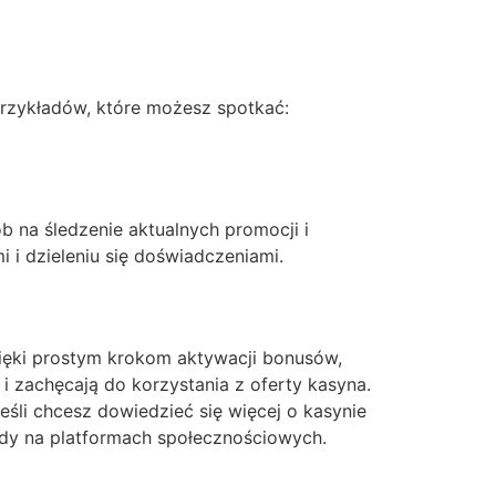
przykładów, które możesz spotkać:
b na śledzenie aktualnych promocji i
 i dzieleniu się doświadczeniami.
zięki prostym krokom aktywacji bonusów,
i zachęcają do korzystania z oferty kasyna.
eśli chcesz dowiedzieć się więcej o kasynie
dy na platformach społecznościowych.