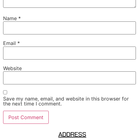
Name
*
Email
*
Website
Save my name, email, and website in this browser for
the next time I comment.
ADDRESS