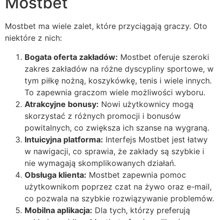
Mostbet
Mostbet ma wiele zalet, które przyciągają graczy. Oto
niektóre z nich:
Bogata oferta zakładów:
Mostbet oferuje szeroki
zakres zakładów na różne dyscypliny sportowe, w
tym piłkę nożną, koszykówkę, tenis i wiele innych.
To zapewnia graczom wiele możliwości wyboru.
Atrakcyjne bonusy:
Nowi użytkownicy mogą
skorzystać z różnych promocji i bonusów
powitalnych, co zwiększa ich szanse na wygraną.
Intuicyjna platforma:
Interfejs Mostbet jest łatwy
w nawigacji, co sprawia, że zakłady są szybkie i
nie wymagają skomplikowanych działań.
Obsługa klienta:
Mostbet zapewnia pomoc
użytkownikom poprzez czat na żywo oraz e-mail,
co pozwala na szybkie rozwiązywanie problemów.
Mobilna aplikacja:
Dla tych, którzy preferują