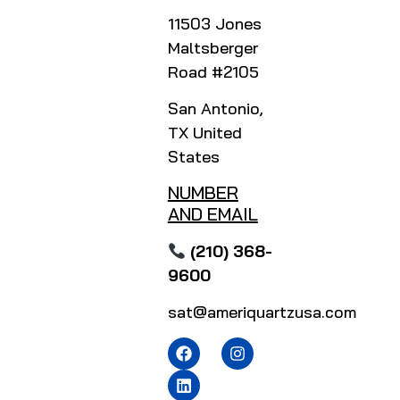
11503 Jones
Maltsberger
Road #2105
San Antonio,
TX United
States
NUMBER
AND EMAIL
(210) 368-
9600
sat@ameriquartzusa.com