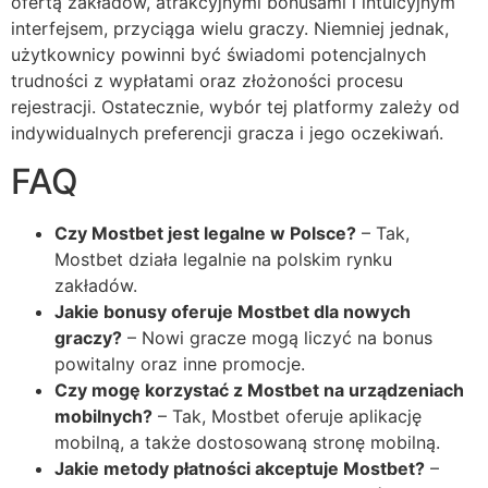
ofertą zakładów, atrakcyjnymi bonusami i intuicyjnym
interfejsem, przyciąga wielu graczy. Niemniej jednak,
użytkownicy powinni być świadomi potencjalnych
trudności z wypłatami oraz złożoności procesu
rejestracji. Ostatecznie, wybór tej platformy zależy od
indywidualnych preferencji gracza i jego oczekiwań.
FAQ
Czy Mostbet jest legalne w Polsce?
– Tak,
Mostbet działa legalnie na polskim rynku
zakładów.
Jakie bonusy oferuje Mostbet dla nowych
graczy?
– Nowi gracze mogą liczyć na bonus
powitalny oraz inne promocje.
Czy mogę korzystać z Mostbet na urządzeniach
mobilnych?
– Tak, Mostbet oferuje aplikację
mobilną, a także dostosowaną stronę mobilną.
Jakie metody płatności akceptuje Mostbet?
–