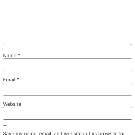
Name
*
Email
*
Website
Save my name, email, and website in this browser for