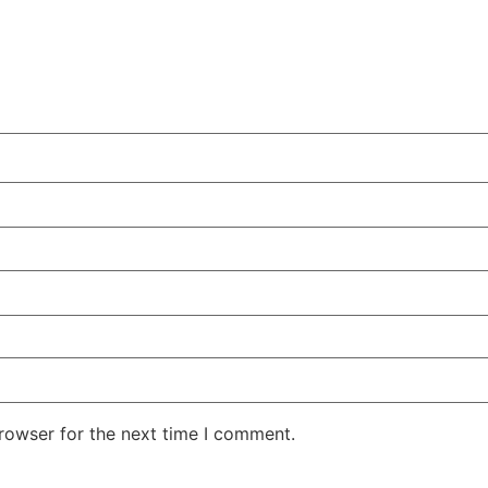
rowser for the next time I comment.