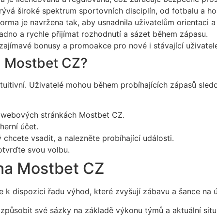
vá široké spektrum sportovních disciplín, od fotbalu a hok
orma je navržena tak, aby usnadnila uživatelům orientaci a
dno a rychle přijímat rozhodnutí a sázet během zápasu.
ajímavé bonusy a promoakce pro nové i stávající uživatel
na Mostbet CZ?
tuitivní. Uživatelé mohou během probíhajících zápasů sledo
a webových stránkách Mostbet CZ.
herní účet.
 chcete vsadit, a nalezněte probíhající události.
otvrďte svou volbu.
 na Mostbet CZ
 k dispozici řadu výhod, které zvyšují zábavu a šance na 
způsobit své sázky na základě výkonu týmů a aktuální situa