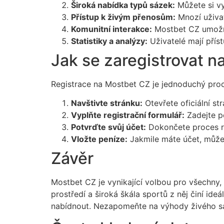
Široká nabídka typů sázek:
Můžete si vy
Přístup k živým přenosům:
Mnozí uživat
Komunitní interakce:
Mostbet CZ umožňuj
Statistiky a analýzy:
Uživatelé mají přís
Jak se zaregistrovat 
Registrace na Mostbet CZ je jednoduchý proc
Navštivte stránku:
Otevřete oficiální s
Vyplňte registrační formulář:
Zadejte po
Potvrďte svůj účet:
Dokončete proces re
Vložte peníze:
Jakmile máte účet, můžet
Závěr
Mostbet CZ je vynikající volbou pro všechny, 
prostředí a široká škála sportů z něj činí i
nabídnout. Nezapomeňte na výhody živého sá