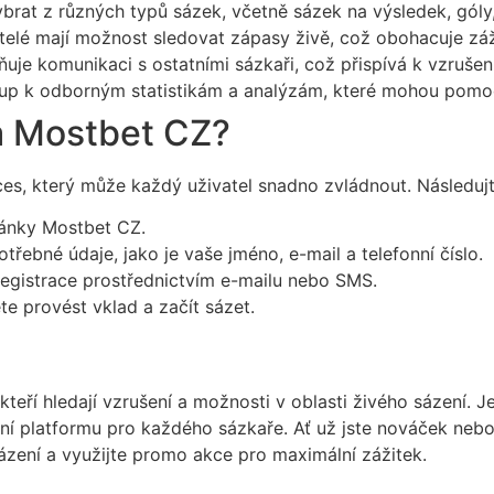
brat z různých typů sázek, včetně sázek na výsledek, góly, 
elé mají možnost sledovat zápasy živě, což obohacuje záž
e komunikaci s ostatními sázkaři, což přispívá k vzrušen
tup k odborným statistikám a analýzám, které mohou pomoc
na Mostbet CZ?
es, který může každý uživatel snadno zvládnout. Následujt
tránky Mostbet CZ.
třebné údaje, jako je vaše jméno, e-mail a telefonní číslo.
gistrace prostřednictvím e-mailu nebo SMS.
e provést vklad a začít sázet.
kteří hledají vzrušení a možnosti v oblasti živého sázení. J
deální platformu pro každého sázkaře. Ať už jste nováček n
zení a využijte promo akce pro maximální zážitek.