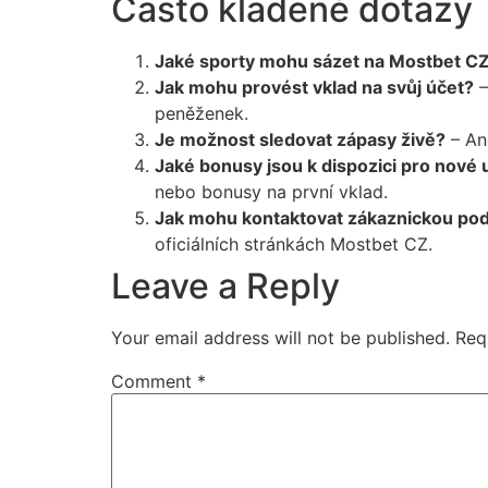
Často kladené dotazy
Jaké sporty mohu sázet na Mostbet C
Jak mohu provést vklad na svůj účet?
–
peněženek.
Je možnost sledovat zápasy živě?
– An
Jaké bonusy jsou k dispozici pro nové 
nebo bonusy na první vklad.
Jak mohu kontaktovat zákaznickou po
oficiálních stránkách Mostbet CZ.
Leave a Reply
Your email address will not be published.
Req
Comment
*