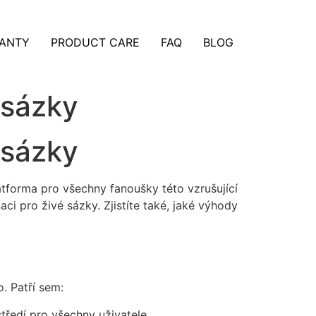
ANTY
PRODUCT CARE
FAQ
BLOG
 sázky
 sázky
atforma pro všechny fanoušky této vzrušující
i pro živé sázky. Zjistíte také, jaké výhody
. Patří sem:
tředí pro všechny uživatele.