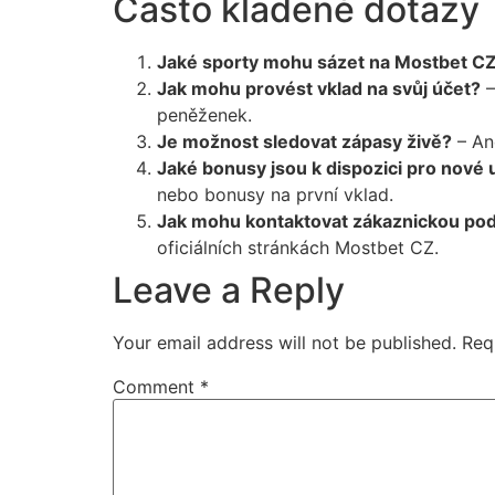
Často kladené dotazy
Jaké sporty mohu sázet na Mostbet C
Jak mohu provést vklad na svůj účet?
–
peněženek.
Je možnost sledovat zápasy živě?
– An
Jaké bonusy jsou k dispozici pro nové 
nebo bonusy na první vklad.
Jak mohu kontaktovat zákaznickou po
oficiálních stránkách Mostbet CZ.
Leave a Reply
Your email address will not be published.
Req
Comment
*