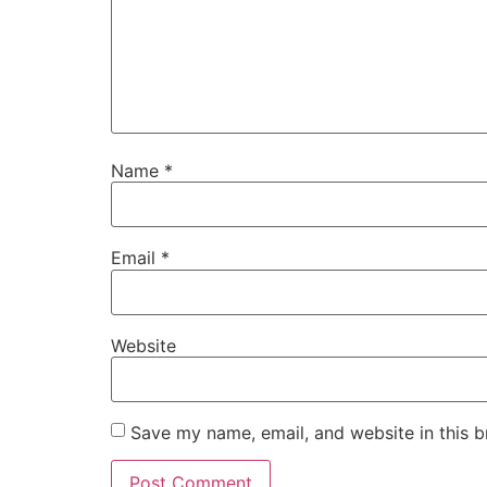
Name
*
Email
*
Website
Save my name, email, and website in this b