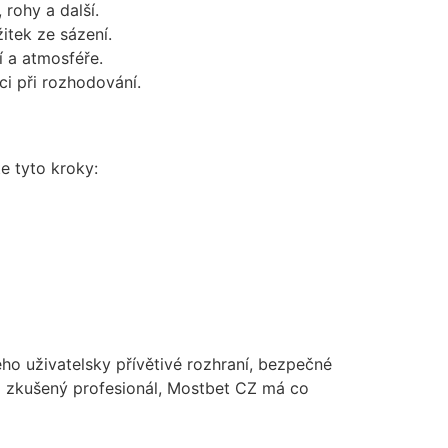
rohy a další.
itek ze sázení.
í a atmosféře.
i při rozhodování.
e tyto kroky:
eho uživatelsky přívětivé rozhraní, bezpečné
ebo zkušený profesionál, Mostbet CZ má co