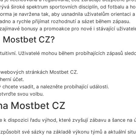
vá široké spektrum sportovních disciplín, od fotbalu a hok
orma je navržena tak, aby usnadnila uživatelům orientaci a
dno a rychle přijímat rozhodnutí a sázet během zápasu.
ajímavé bonusy a promoakce pro nové i stávající uživatel
na Mostbet CZ?
tuitivní. Uživatelé mohou během probíhajících zápasů sledo
a webových stránkách Mostbet CZ.
herní účet.
 chcete vsadit, a nalezněte probíhající události.
otvrďte svou volbu.
 na Mostbet CZ
 k dispozici řadu výhod, které zvyšují zábavu a šance na 
způsobit své sázky na základě výkonu týmů a aktuální situa