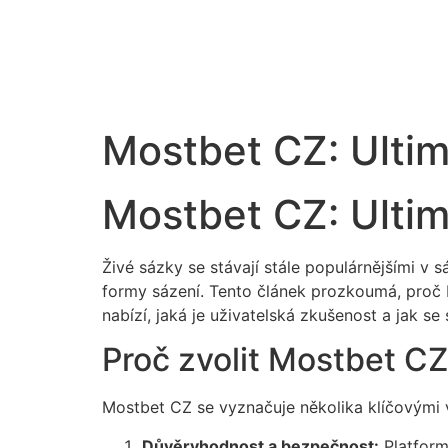
Mostbet CZ: Ultim
Mostbet CZ: Ultim
Živé sázky se stávají stále populárnějšími v
formy sázení. Tento článek prozkoumá, proč b
nabízí, jaká je uživatelská zkušenost a jak se
Proč zvolit Mostbet CZ
Mostbet CZ se vyznačuje několika klíčovými vl
Důvěryhodnost a bezpečnost:
Platform