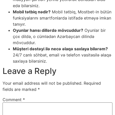
edə bilərsiniz.
Mobil tətbiq nədir?
Mobil tətbiq, Mostbet-in bütün
funksiyalarını smartfonlarda istifadə etməyə imkan
tanıyır.
Oyunlar hansı dillərdə mövcuddur?
Oyunlar bir
çox dildə, o cümlədən Azərbaycan dilində
mövcuddur.
Müşteri dəstəyi ilə necə əlaqə saxlaya bilərəm?
24/7 canlı söhbət, email və telefon vasitəsilə əlaqə
saxlaya bilərsiniz.
Leave a Reply
Your email address will not be published.
Required
fields are marked
*
Comment
*