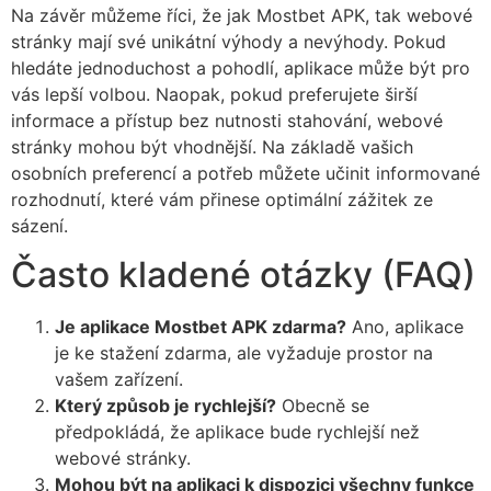
Na závěr můžeme říci, že jak Mostbet APK, tak webové
stránky mají své unikátní výhody a nevýhody. Pokud
hledáte jednoduchost a pohodlí, aplikace může být pro
vás lepší volbou. Naopak, pokud preferujete širší
informace a přístup bez nutnosti stahování, webové
stránky mohou být vhodnější. Na základě vašich
osobních preferencí a potřeb můžete učinit informované
rozhodnutí, které vám přinese optimální zážitek ze
sázení.
Často kladené otázky (FAQ)
Je aplikace Mostbet APK zdarma?
Ano, aplikace
je ke stažení zdarma, ale vyžaduje prostor na
vašem zařízení.
Který způsob je rychlejší?
Obecně se
předpokládá, že aplikace bude rychlejší než
webové stránky.
Mohou být na aplikaci k dispozici všechny funkce