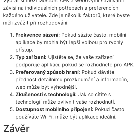
Vybrat si mezi Mostbet APK a webovými stránkami
závisí na individuálních potřebách a preferencích
každého uživatele. Zde je několik faktorů, které byste
měli zvážit při rozhodování:
Frekvence sázení:
Pokud sázíte často, mobilní
aplikace by mohla být lepší volbou pro rychlý
přístup.
Typ zařízení:
Ujistěte se, že vaše zařízení
podporuje aplikaci, pokud se rozhodnete pro APK.
Preferovaný způsob hraní:
Pokud dáváte
přednost detailnímu prozkoumání a informacím,
web může být výhodnější.
Zkušenosti s technologií:
Jak se cítíte s
technologií může ovlivnit vaše rozhodnutí.
Dostupnost mobilního připojení:
Pokud často
používáte Wi-Fi, může být aplikace ideální.
Závěr