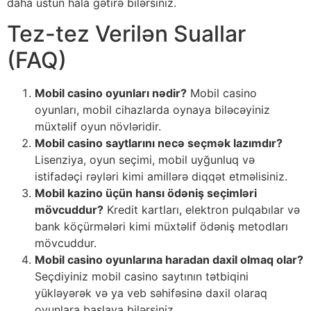
daha üstün hala gətirə bilərsiniz.
Tez-tez Verilən Suallar
(FAQ)
Mobil casino oyunları nədir?
Mobil casino
oyunları, mobil cihazlarda oynaya biləcəyiniz
müxtəlif oyun növləridir.
Mobil casino saytlarını necə seçmək lazımdır?
Lisenziya, oyun seçimi, mobil uyğunluq və
istifadəçi rəyləri kimi amillərə diqqət etməlisiniz.
Mobil kazino üçün hansı ödəniş seçimləri
mövcuddur?
Kredit kartları, elektron pulqabılar və
bank köçürmələri kimi müxtəlif ödəniş metodları
mövcuddur.
Mobil casino oyunlarına haradan daxil olmaq olar?
Seçdiyiniz mobil casino saytının tətbiqini
yükləyərək və ya veb səhifəsinə daxil olaraq
oyunlara başlaya bilərsiniz.