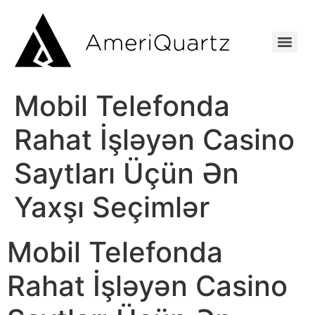
Mobil Telefonda
Rahat İşləyən Casino
Saytları Üçün Ən
Yaxşı Seçimlər
Mobil Telefonda
Rahat İşləyən Casino