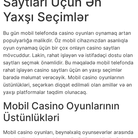
Saytları Üçün Ən
Yaxşı Seçimlər
Bu gün mobil telefonda casino oyunları oynamaq artan
populyarlığa malikdir. Öz mobil cihazınızdan asanlıqla
oyun oynamaq üçün bir çox onlayn casino saytları
mövcuddur. Lakin, rahat işləyən və istifadəçi dostu olan
saytları seçmək önəmlidir. Bu məqalədə mobil telefonda
rahat işləyən casino saytları üçün ən yaxşı seçimlər
barədə məlumat verəcəyik. Mobil casino oyunlarının
üstünlükləri, seçərkən diqqət edilməli olan amillər və ən
yaxşı platformalar təqdim olunacaq.
Mobil Casino Oyunlarının
Üstünlükləri
Mobil casino oyunları, beynəlxalq oyunsevərlər arasında