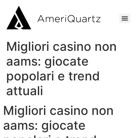
Migliori casino non
aams: giocate
popolari e trend
attuali
Migliori casino non
aams: giocate