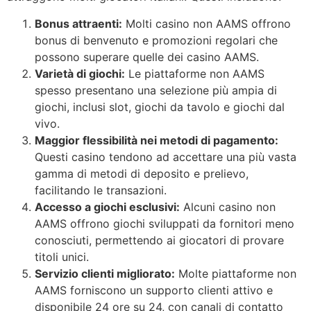
Bonus attraenti:
Molti casino non AAMS offrono
bonus di benvenuto e promozioni regolari che
possono superare quelle dei casino AAMS.
Varietà di giochi:
Le piattaforme non AAMS
spesso presentano una selezione più ampia di
giochi, inclusi slot, giochi da tavolo e giochi dal
vivo.
Maggior flessibilità nei metodi di pagamento:
Questi casino tendono ad accettare una più vasta
gamma di metodi di deposito e prelievo,
facilitando le transazioni.
Accesso a giochi esclusivi:
Alcuni casino non
AAMS offrono giochi sviluppati da fornitori meno
conosciuti, permettendo ai giocatori di provare
titoli unici.
Servizio clienti migliorato:
Molte piattaforme non
AAMS forniscono un supporto clienti attivo e
disponibile 24 ore su 24, con canali di contatto