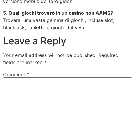
versione mobile dei loro giochi.
5. Quali giochi troverò in un casino non AAMS?
Troverai una vasta gamma di giochi, incluse slot,
blackjack, roulette e giochi dal vivo.
Leave a Reply
Your email address will not be published.
Required
fields are marked
*
Comment
*