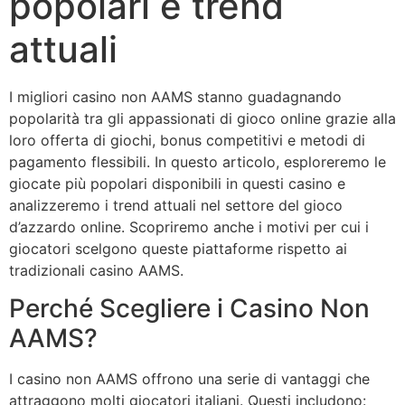
popolari e trend
attuali
I migliori casino non AAMS stanno guadagnando
popolarità tra gli appassionati di gioco online grazie alla
loro offerta di giochi, bonus competitivi e metodi di
pagamento flessibili. In questo articolo, esploreremo le
giocate più popolari disponibili in questi casino e
analizzeremo i trend attuali nel settore del gioco
d’azzardo online. Scopriremo anche i motivi per cui i
giocatori scelgono queste piattaforme rispetto ai
tradizionali casino AAMS.
Perché Scegliere i Casino Non
AAMS?
I casino non AAMS offrono una serie di vantaggi che
attraggono molti giocatori italiani. Questi includono: