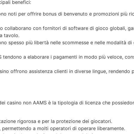
ipali benefici:
o noti per offrire bonus di benvenuto e promozioni più ricc
o collaborano con fornitori di software di gioco globali, 
da tavolo.
ono spesso più libertà nelle scommesse e nelle modalità di
tendono a elaborare i pagamenti in modo più veloce, cons
sino offrono assistenza clienti in diverse lingue, rendendo p
ei casino non AAMS è la tipologia di licenza che possiedono
zione rigorosa e per la protezione dei giocatori.
e, permettendo a molti operatori di operare liberamente.