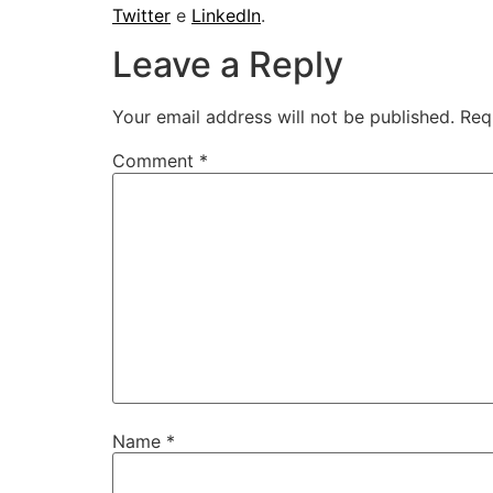
Twitter
e
LinkedIn
.
Leave a Reply
Your email address will not be published.
Req
Comment
*
Name
*