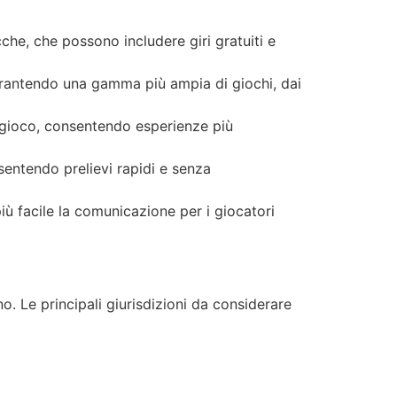
he, che possono includere giri gratuiti e
garantendo una gamma più ampia di giochi, dai
 gioco, consentendo esperienze più
entendo prelievi rapidi e senza
iù facile la comunicazione per i giocatori
. Le principali giurisdizioni da considerare