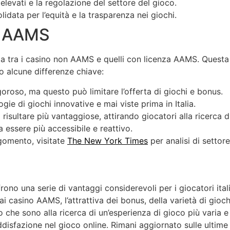
levati e la regolazione del settore del gioco.
data per l’equità e la trasparenza nei giochi.
o AAMS
za tra i casino non AAMS e quelli con licenza AAMS. Questa
co alcune differenze chiave:
oroso, ma questo può limitare l’offerta di giochi e bonus.
ie di giochi innovative e mai viste prima in Italia.
isultare più vantaggiose, attirando giocatori alla ricerca di
 a essere più accessibile e reattivo.
rgomento, visitate
The New York Times
per analisi di settor
ono una serie di vantaggi considerevoli per i giocatori itali
ai casino AAMS, l’attrattiva dei bonus, della varietà di gio
 che sono alla ricerca di un’esperienza di gioco più varia e
isfazione nel gioco online. Rimani aggiornato sulle ultime