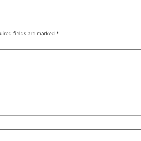
uired fields are marked
*