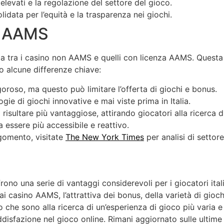
levati e la regolazione del settore del gioco.
data per l’equità e la trasparenza nei giochi.
o AAMS
za tra i casino non AAMS e quelli con licenza AAMS. Questa
co alcune differenze chiave:
oroso, ma questo può limitare l’offerta di giochi e bonus.
ie di giochi innovative e mai viste prima in Italia.
isultare più vantaggiose, attirando giocatori alla ricerca di
 a essere più accessibile e reattivo.
rgomento, visitate
The New York Times
per analisi di settor
ono una serie di vantaggi considerevoli per i giocatori itali
ai casino AAMS, l’attrattiva dei bonus, della varietà di gio
 che sono alla ricerca di un’esperienza di gioco più varia e
isfazione nel gioco online. Rimani aggiornato sulle ultime