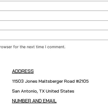
rowser for the next time I comment.
ADDRESS
11503 Jones Maltsberger Road #2105
San Antonio, TX United States
NUMBER AND EMAIL