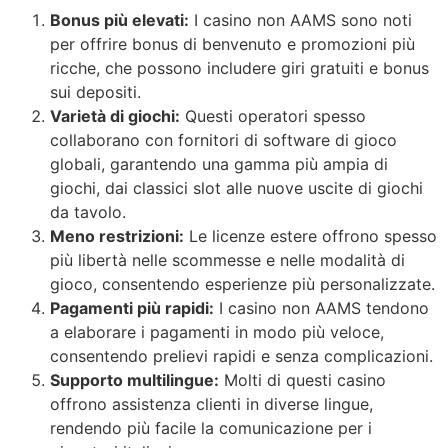
Bonus più elevati:
I casino non AAMS sono noti
per offrire bonus di benvenuto e promozioni più
ricche, che possono includere giri gratuiti e bonus
sui depositi.
Varietà di giochi:
Questi operatori spesso
collaborano con fornitori di software di gioco
globali, garantendo una gamma più ampia di
giochi, dai classici slot alle nuove uscite di giochi
da tavolo.
Meno restrizioni:
Le licenze estere offrono spesso
più libertà nelle scommesse e nelle modalità di
gioco, consentendo esperienze più personalizzate.
Pagamenti più rapidi:
I casino non AAMS tendono
a elaborare i pagamenti in modo più veloce,
consentendo prelievi rapidi e senza complicazioni.
Supporto multilingue:
Molti di questi casino
offrono assistenza clienti in diverse lingue,
rendendo più facile la comunicazione per i