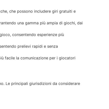
he, che possono includere giri gratuiti e
garantendo una gamma più ampia di giochi, dai
 gioco, consentendo esperienze più
entendo prelievi rapidi e senza
iù facile la comunicazione per i giocatori
. Le principali giurisdizioni da considerare