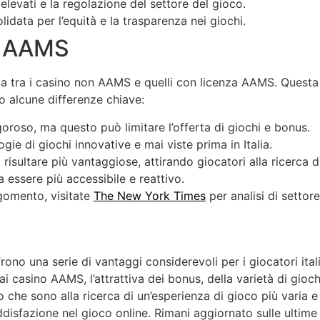
levati e la regolazione del settore del gioco.
data per l’equità e la trasparenza nei giochi.
o AAMS
za tra i casino non AAMS e quelli con licenza AAMS. Questa
co alcune differenze chiave:
oroso, ma questo può limitare l’offerta di giochi e bonus.
ie di giochi innovative e mai viste prima in Italia.
isultare più vantaggiose, attirando giocatori alla ricerca di
 a essere più accessibile e reattivo.
rgomento, visitate
The New York Times
per analisi di settor
ono una serie di vantaggi considerevoli per i giocatori itali
ai casino AAMS, l’attrattiva dei bonus, della varietà di gio
 che sono alla ricerca di un’esperienza di gioco più varia e
isfazione nel gioco online. Rimani aggiornato sulle ultime