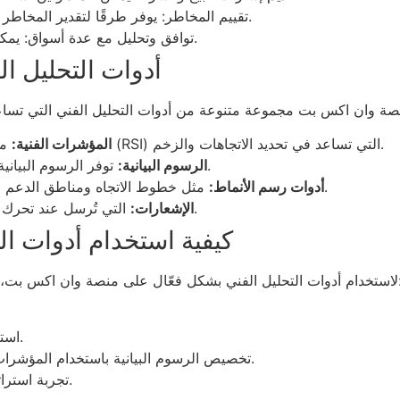
تقييم المخاطر: يوفر طرقًا لتقدير المخاطر المحتملة عبر تحليل مستويات الدعم والمقاومة.
توافق وتحليل مع عدة أسواق: يمكن تطبيق التحليل الفني على جميع أنواع الأصول.
أدوات التحليل ا
مثل المتوسطات المتحركة ومؤشر القوة النسبية (RSI) التي تساعد في تحديد الاتجاهات والزخم.
المؤشرات الفنية:
توفر الرسوم البيانية التفاعلية معلومات مفصلة حول حركة الأسعار.
الرسوم البيانية:
مثل خطوط الاتجاه ومناطق الدعم والمقاومة التي تساعد في تحديد النقاط الحرجة.
أدوات رسم الأنماط:
التي تُرسل عند تحرك السعر إلى مستوى معين لتفادي تفويت الفرص.
الإشعارات:
كيفية استخدام أدوات ا
كس بت، يجب على المستثمرين اتباع بعض الخطوات الأساسية:
استكشاف الواجهة والبحث عن قسم التحليل الفني.
تخصيص الرسوم البيانية باستخدام المؤشرات والأدوات المناسبة لمساعدتك في اتخاذ القرار.
تجربة استراتيجيات مختلفة وتحليل النتائج لتحديد الأفضل لك.