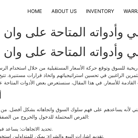
HOME
ABOUT US
INVENTORY
WARR
ني وأدواته المتاحة على وا
ني وأدواته المتاحة على وا
اريخية للسوق وتوقع حركة الأسعار المستقبلية من خلال استخدام الرسوم 
ين الراغبين في تحسين استراتيجياتهم واتخاذ قرارات مستنيرة. تتيح
أ
ني لأنه يساعدهم على فهم سلوك السوق واتجاهاته بشكل أفضل. من خلا
الفرص المحتملة للدخول والخروج من الصفقات. إليك بعض الأسباب التي تجعل التحليل الفني هامًا:
تحديد الاتجاهات: يساعد في تحديد اتجاه السوق سواء كان صعودًا أو هبوطًا.
تقديم إشارات البيع والشراء: يمكن للمتداولين استخدام الأدوات الفنية لتحليل نقاط الدخول والخروج.