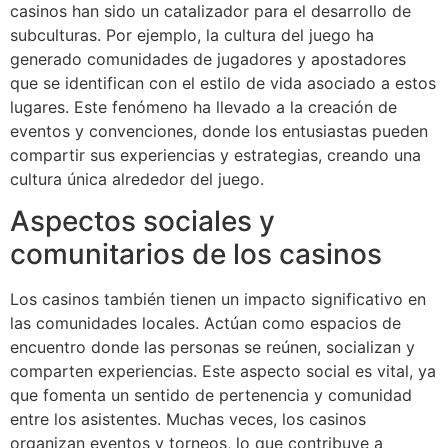
casinos han sido un catalizador para el desarrollo de
subculturas. Por ejemplo, la cultura del juego ha
generado comunidades de jugadores y apostadores
que se identifican con el estilo de vida asociado a estos
lugares. Este fenómeno ha llevado a la creación de
eventos y convenciones, donde los entusiastas pueden
compartir sus experiencias y estrategias, creando una
cultura única alrededor del juego.
Aspectos sociales y
comunitarios de los casinos
Los casinos también tienen un impacto significativo en
las comunidades locales. Actúan como espacios de
encuentro donde las personas se reúnen, socializan y
comparten experiencias. Este aspecto social es vital, ya
que fomenta un sentido de pertenencia y comunidad
entre los asistentes. Muchas veces, los casinos
organizan eventos y torneos, lo que contribuye a