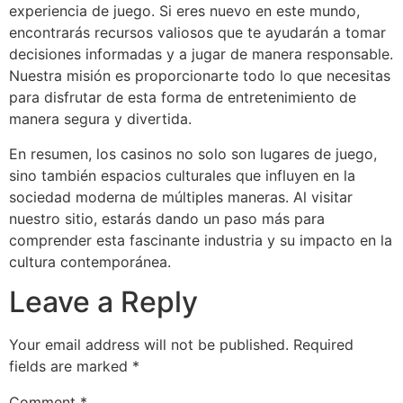
experiencia de juego. Si eres nuevo en este mundo,
encontrarás recursos valiosos que te ayudarán a tomar
decisiones informadas y a jugar de manera responsable.
Nuestra misión es proporcionarte todo lo que necesitas
para disfrutar de esta forma de entretenimiento de
manera segura y divertida.
En resumen, los casinos no solo son lugares de juego,
sino también espacios culturales que influyen en la
sociedad moderna de múltiples maneras. Al visitar
nuestro sitio, estarás dando un paso más para
comprender esta fascinante industria y su impacto en la
cultura contemporánea.
Leave a Reply
Your email address will not be published.
Required
fields are marked
*
Comment
*