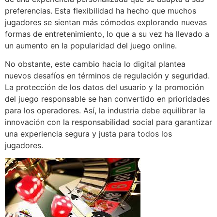
preferencias. Esta flexibilidad ha hecho que muchos
jugadores se sientan más cómodos explorando nuevas
formas de entretenimiento, lo que a su vez ha llevado a
un aumento en la popularidad del juego online.
No obstante, este cambio hacia lo digital plantea
nuevos desafíos en términos de regulación y seguridad.
La protección de los datos del usuario y la promoción
del juego responsable se han convertido en prioridades
para los operadores. Así, la industria debe equilibrar la
innovación con la responsabilidad social para garantizar
una experiencia segura y justa para todos los
jugadores.