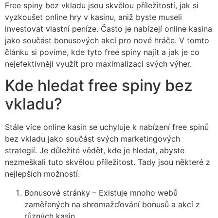
Free spiny bez vkladu jsou skvělou příležitostí, jak si
vyzkoušet online hry v kasinu, aniž byste museli
investovat vlastní peníze. Často je nabízejí online kasina
jako součást bonusových akcí pro nové hráče. V tomto
článku si povíme, kde tyto free spiny najít a jak je co
nejefektivněji využít pro maximalizaci svých výher.
Kde hledat free spiny bez
vkladu?
Stále více online kasin se uchyluje k nabízení free spinů
bez vkladu jako součást svých marketingových
strategií. Je důležité vědět, kde je hledat, abyste
nezmeškali tuto skvělou příležitost. Tady jsou některé z
nejlepších možností:
Bonusové stránky – Existuje mnoho webů
zaměřených na shromažďování bonusů a akcí z
různých kasin.