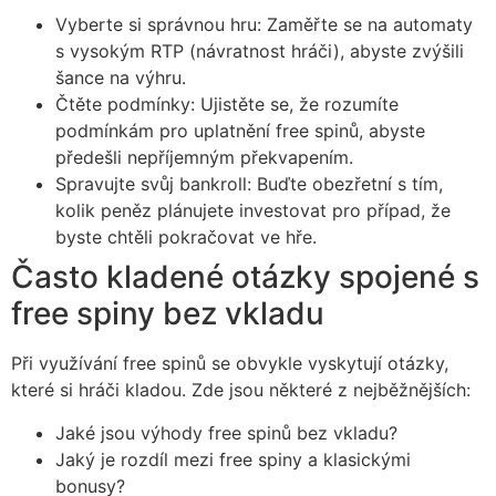
Vyberte si správnou hru: Zaměřte se na automaty
s vysokým RTP (návratnost hráči), abyste zvýšili
šance na výhru.
Čtěte podmínky: Ujistěte se, že rozumíte
podmínkám pro uplatnění free spinů, abyste
předešli nepříjemným překvapením.
Spravujte svůj bankroll: Buďte obezřetní s tím,
kolik peněz plánujete investovat pro případ, že
byste chtěli pokračovat ve hře.
Často kladené otázky spojené s
free spiny bez vkladu
Při využívání free spinů se obvykle vyskytují otázky,
které si hráči kladou. Zde jsou některé z nejběžnějších:
Jaké jsou výhody free spinů bez vkladu?
Jaký je rozdíl mezi free spiny a klasickými
bonusy?