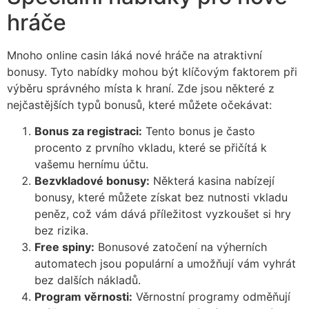
hráče
Mnoho online casin láká nové hráče na atraktivní
bonusy. Tyto nabídky mohou být klíčovým faktorem při
výběru správného místa k hraní. Zde jsou některé z
nejčastějších typů bonusů, které můžete očekávat:
Bonus za registraci:
Tento bonus je často
procento z prvního vkladu, které se přičítá k
vašemu hernímu účtu.
Bezvkladové bonusy:
Některá kasina nabízejí
bonusy, které můžete získat bez nutnosti vkladu
peněz, což vám dává příležitost vyzkoušet si hry
bez rizika.
Free spiny:
Bonusové zatočení na výherních
automatech jsou populární a umožňují vám vyhrát
bez dalších nákladů.
Program věrnosti:
Věrnostní programy odměňují