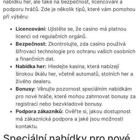
nabídku her, ale také na bezpečnost, licencování a
podporu hráčů. Zde je několik tipů, které vám pomohou
při výběru:
Licencování:
Ujistěte se, že casino má platnou
licenci od regulačních orgánů.
Bezpečnost:
Zkontrolujte, zda casino používá
šifrovací technologie pro ochranu vašich osobních
a finančních dat.
Nabídka her:
Hledejte kasina, která nabízejí
širokou škálu her, včetně automatů, stolních her a
živého dealeru.
Bonusy:
Věnujte pozornost speciálním nabídkám
pro nové hráče, které mohou zahrnovat bonusy za
registraci nebo bezvkladové bonusy.
Podpora zákazníků:
Ověřte si, jakou dostupnost
má zákaznická podpora a jaké jsou možnosti
kontaktu.
Speciální nabídky pro nové