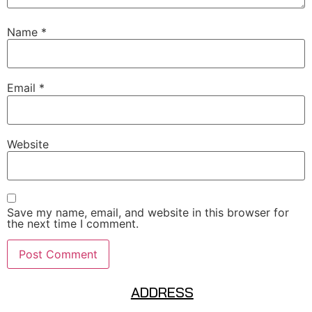
Name
*
Email
*
Website
Save my name, email, and website in this browser for
the next time I comment.
ADDRESS