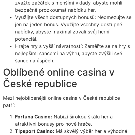
zvažte začátek s menšími vklady, abyste mohli
bezpečně prozkoumat nabídku her.
Využijte všech dostupných bonusů: Neomezujte se
jen na jeden bonus. Využijte všechny dostupné
nabídky, abyste maximalizovali svůj herní
potenciál.
Hrajte hry s vyšší návratností: Zaměřte se na hry s
nejlepšími šancemi na výhru, abyste zvýšili své
šance na úspěch.
Oblíbené online casina v
České republice
Mezi nejoblíbenější online casina v České republice
patří:
Fortuna Casino:
Nabízí širokou škálu her a
atraktivní bonusy pro nové hráče.
Tipsport Casino:
Má skvělý výběr her a výhodné