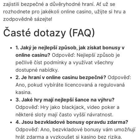
zajistili bezpečné a důvěryhodné hraní. Ať už se
rozhodnete pro jakékoli online casino, užijte si hru a
zodpovědně sázejte!
Časté dotazy (FAQ)
1. Jaký je nejlepší způsob, jak získat bonusy v
online casinu?
Odpověď: Nejlepší způsob je
pečlivě číst podmínky a využívat všechny
dostupné nabídky.
2. Je hraní v online casinu bezpečné?
Odpověď:
Ano, pokud vybíráte licencovaná a regulovaná
kasina.
3. Jaké hry mají nejlepší šance na výhru?
Odpověď: Hry jako blackjack, video poker a
některé sloty mají často vyšší návratnost.
4. Jsou bezvkladové bonusy opravdu zdarma?
Odpověď: Ano, bezvkladové bonusy vám umožňují
hrát zdarma a vyzkoušet si kasino bez rizika.