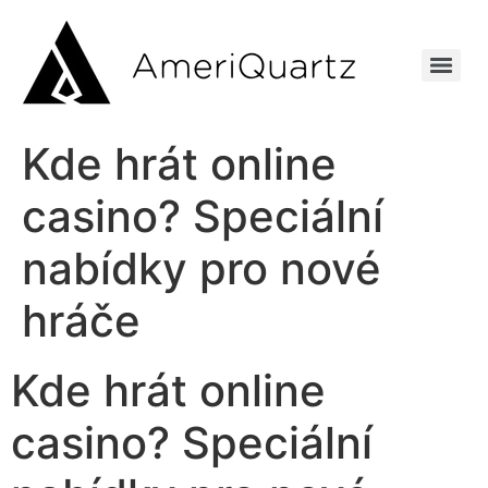
Kde hrát online
casino? Speciální
nabídky pro nové
hráče
Kde hrát online
casino? Speciální