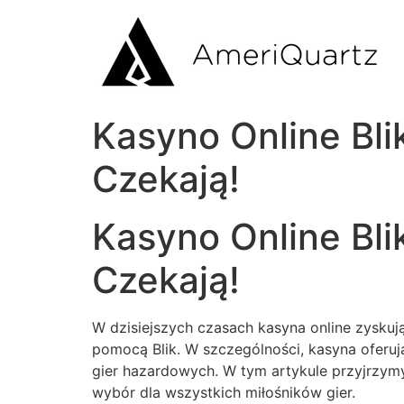
Kasyno Online Bli
Czekają!
Kasyno Online Bli
Czekają!
W dzisiejszych czasach kasyna online zyskuj
pomocą Blik. W szczególności, kasyna oferuj
gier hazardowych. W tym artykule przyjrzymy
wybór dla wszystkich miłośników gier.