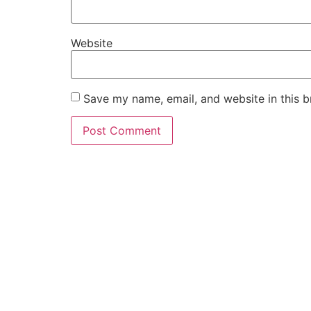
Website
Save my name, email, and website in this b