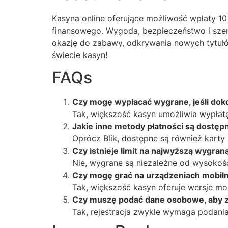
Kasyna online oferujące możliwość wpłaty 10 
finansowego. Wygoda, bezpieczeństwo i szerok
okazję do zabawy, odkrywania nowych tytułó
świecie kasyn!
FAQs
Czy mogę wypłacać wygrane, jeśli dok
Tak, większość kasyn umożliwia wypłat
Jakie inne metody płatności są dostęp
Oprócz Blik, dostępne są również karty
Czy istnieje limit na najwyższą wygran
Nie, wygrane są niezależne od wysokośc
Czy mogę grać na urządzeniach mobil
Tak, większość kasyn oferuje wersje mo
Czy muszę podać dane osobowe, aby za
Tak, rejestracja zwykle wymaga podani