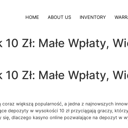
HOME
ABOUT US
INVENTORY
WARR
k 10 Zł: Małe Wpłaty, W
k 10 Zł: Małe Wpłaty, W
ą coraz większą popularność, a jedna z najnowszych inno
ące depozyty w wysokości 10 zł przyciągają graczy, którzy
 się, dlaczego kasyno online pozwalające na depozyt w wy