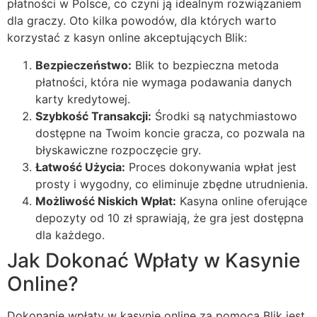
płatności w Polsce, co czyni ją idealnym rozwiązaniem
dla graczy. Oto kilka powodów, dla których warto
korzystać z kasyn online akceptujących Blik:
Bezpieczeństwo:
Blik to bezpieczna metoda
płatności, która nie wymaga podawania danych
karty kredytowej.
Szybkość Transakcji:
Środki są natychmiastowo
dostępne na Twoim koncie gracza, co pozwala na
błyskawiczne rozpoczęcie gry.
Łatwość Użycia:
Proces dokonywania wpłat jest
prosty i wygodny, co eliminuje zbędne utrudnienia.
Możliwość Niskich Wpłat:
Kasyna online oferujące
depozyty od 10 zł sprawiają, że gra jest dostępna
dla każdego.
Jak Dokonać Wpłaty w Kasynie
Online?
Dokonanie wpłaty w kasynie online za pomocą Blik jest