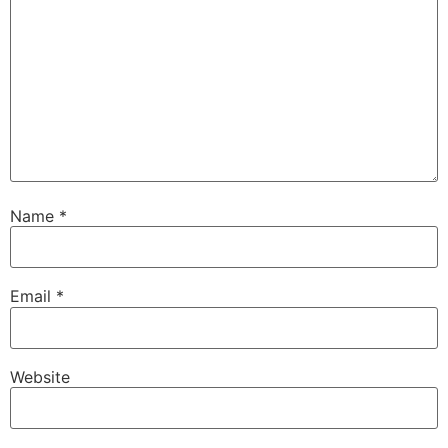
Name
*
Email
*
Website