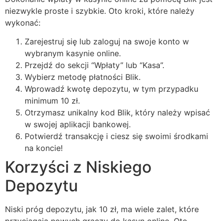
niezwykle proste i szybkie. Oto kroki, które należy
wykonać:
Zarejestruj się lub zaloguj na swoje konto w
wybranym kasynie online.
Przejdź do sekcji “Wpłaty” lub “Kasa”.
Wybierz metodę płatności Blik.
Wprowadź kwotę depozytu, w tym przypadku
minimum 10 zł.
Otrzymasz unikalny kod Blik, który należy wpisać
w swojej aplikacji bankowej.
Potwierdź transakcję i ciesz się swoimi środkami
na koncie!
Korzyści z Niskiego
Depozytu
Niski próg depozytu, jak 10 zł, ma wiele zalet, które