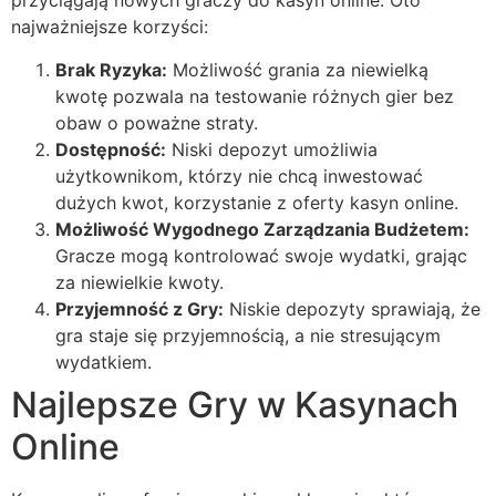
przyciągają nowych graczy do kasyn online. Oto
najważniejsze korzyści:
Brak Ryzyka:
Możliwość grania za niewielką
kwotę pozwala na testowanie różnych gier bez
obaw o poważne straty.
Dostępność:
Niski depozyt umożliwia
użytkownikom, którzy nie chcą inwestować
dużych kwot, korzystanie z oferty kasyn online.
Możliwość Wygodnego Zarządzania Budżetem:
Gracze mogą kontrolować swoje wydatki, grając
za niewielkie kwoty.
Przyjemność z Gry:
Niskie depozyty sprawiają, że
gra staje się przyjemnością, a nie stresującym
wydatkiem.
Najlepsze Gry w Kasynach
Online