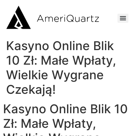
Kasyno Online Blik
10 Zł: Małe Wpłaty,
Wielkie Wygrane
Czekają!
Kasyno Online Blik 10
Zł: Małe Wpłaty,