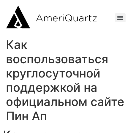
Как
воспользоваться
круглосуточной
поддержкой на
официальном сайте
Пин Ап