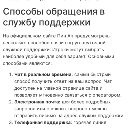
Способы обращения в
службу поддержки
На официальном сайте Пин Ап предусмотрены
несколько способов связи с круглосуточной
службой поддержки. Игроки могут выбрать
наиболее удобный для себя вариант. Основными
способами являются:
Чат в реальном времени:
самый быстрый
способ получить ответ на ваш вопрос. Чат
доступен на главной странице сайта и
позволяет мгновенно связаться с оператором.
Электронная почта:
для более подробных
запросов или сложных вопросов можно
отправить письмо на адрес службы поддержки.
Телефонная поддержка:
горячая линия