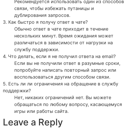
Рекомендуется использовать один из способов
связи, чтобы избежать путаницы и
дублирования запросов.
3. Как быстро я получу ответ в чате?
Обычно ответ в чате приходит в течение
нескольких минут. Время ожидания может
различаться в зависимости от нагрузки на
службу поддержки.
4. Что делать, если я не получил ответа на email?
Если вы не получили ответ в разумные сроки,
попробуйте написать повторный запрос или
воспользоваться другим способом связи.
5. Есть ли ли ограничения на обращение в службу
поддержки?
Нет, никаких ограничений нет. Вы можете
обращаться по любому вопросу, касающемуся
игры или работы сайта.
Leave a Reply