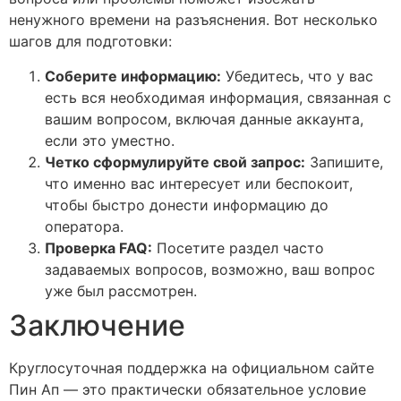
ненужного времени на разъяснения. Вот несколько
шагов для подготовки:
Соберите информацию:
Убедитесь, что у вас
есть вся необходимая информация, связанная с
вашим вопросом, включая данные аккаунта,
если это уместно.
Четко сформулируйте свой запрос:
Запишите,
что именно вас интересует или беспокоит,
чтобы быстро донести информацию до
оператора.
Проверка FAQ:
Посетите раздел часто
задаваемых вопросов, возможно, ваш вопрос
уже был рассмотрен.
Заключение
Круглосуточная поддержка на официальном сайте
Пин Ап — это практически обязательное условие