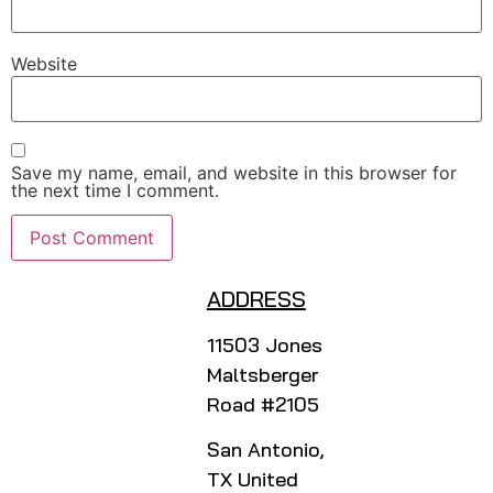
Website
Save my name, email, and website in this browser for
the next time I comment.
ADDRESS
11503 Jones
Maltsberger
Road #2105
San Antonio,
TX United