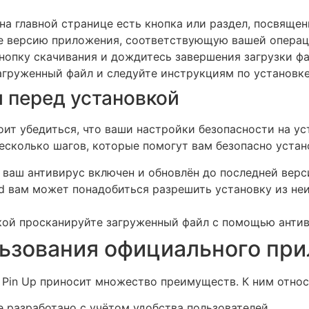
а главной странице есть кнопка или раздел, посвяще
 версию приложения, соответствующую вашей операцио
опку скачивания и дождитесь завершения загрузки фа
груженный файл и следуйте инструкциям по установке
 перед установкой
тоит убедиться, что ваши настройки безопасности на у
есколько шагов, которые помогут вам безопасно уста
 ваш антивирус включен и обновлён до последней верс
id вам может понадобиться разрешить установку из не
ой просканируйте загруженный файл с помощью антив
зования официального при
Pin Up приносит множество преимуществ. К ним относ
разработано с учётом удобства пользователей.