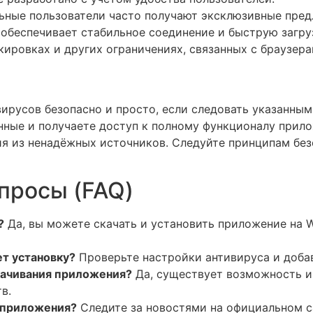
ные пользователи часто получают эксклюзивные пред
беспечивает стабильное соединение и быструю загруз
кировках и других ограничениях, связанных с браузера
 вирусов безопасно и просто, если следовать указанн
нные и получаете доступ к полному функционалу прило
я из ненадёжных источников. Следуйте принципам бе
просы (FAQ)
?
Да, вы можете скачать и установить приложение на W
ет установку?
Проверьте настройки антивируса и добав
качивания приложения?
Да, существует возможность иг
в.
х приложения?
Следите за новостями на официальном са