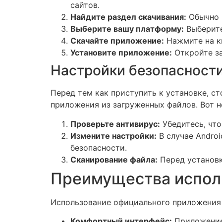
сайтов.
Найдите раздел скачивания:
Обычно н
Выберите вашу платформу:
Выберите
Скачайте приложение:
Нажмите на кн
Установите приложение:
Откройте за
Настройки безопасности
Перед тем как приступить к установке, с
приложения из загруженных файлов. Вот н
Проверьте антивирус:
Убедитесь, что
Измените настройки:
В случае Andro
безопасности.
Сканирование файла:
Перед установк
Преимущества исполь
Использование официального приложения 
Комфортный интерфейс:
Приложение 