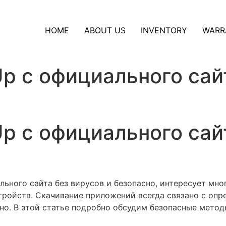
HOME
ABOUT US
INVENTORY
WARR
Up с официального сай
Up с официального сай
ального сайта без вирусов и безопасно, интересует мн
тройств. Скачивание приложений всегда связано с опр
ино. В этой статье подробно обсудим безопасные метод