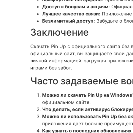
Доступ к бонусам и акциям:
Официаль
Лучшее качество связи:
Приложение о
Безлимитный доступ:
Забудьте о бло
Заключение
Скачать Pin Up с официального сайта без
официальный сайт, вы защищаете свои да
личной информацией, загружая приложени
играми без забот.
Часто задаваемые во
Можно ли скачать Pin Up на Windows
официальном сайте.
Что делать, если антивирус блокиру
Можно ли использовать Pin Up без с
приложения даёт больше преимущест
Как узнать о последних обновления