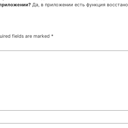
 приложении?
Да, в приложении есть функция восстано
uired fields are marked
*