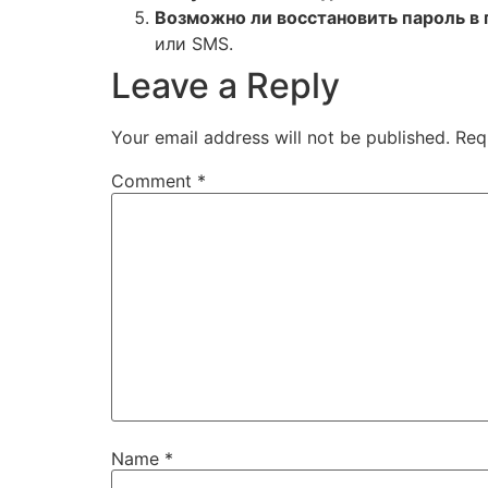
Возможно ли восстановить пароль в
или SMS.
Leave a Reply
Your email address will not be published.
Req
Comment
*
Name
*