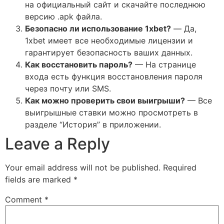
на официальный сайт и скачайте последнюю
версию .apk файла.
Безопасно ли использование 1xbet?
— Да,
1xbet имеет все необходимые лицензии и
гарантирует безопасность ваших данных.
Как восстановить пароль?
— На странице
входа есть функция восстановления пароля
через почту или SMS.
Как можно проверить свои выигрыши?
— Все
выигрышные ставки можно просмотреть в
разделе “История” в приложении.
Leave a Reply
Your email address will not be published.
Required
fields are marked
*
Comment
*