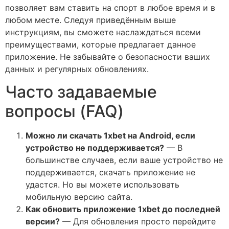
позволяет вам ставить на спорт в любое время и в
любом месте. Следуя приведённым выше
инструкциям, вы сможете наслаждаться всеми
преимуществами, которые предлагает данное
приложение. Не забывайте о безопасности ваших
данных и регулярных обновлениях.
Часто задаваемые
вопросы (FAQ)
Можно ли скачать 1xbet на Android, если
устройство не поддерживается?
— В
большинстве случаев, если ваше устройство не
поддерживается, скачать приложение не
удастся. Но вы можете использовать
мобильную версию сайта.
Как обновить приложение 1xbet до последней
версии?
— Для обновления просто перейдите