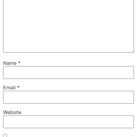
Name
*
Email
*
Website