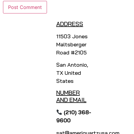
ADDRESS
11503 Jones
Maltsberger
Road #2105
San Antonio,
TX United
States
NUMBER
AND EMAIL
(210) 368-
9600
sat@ameriquartzusa.com