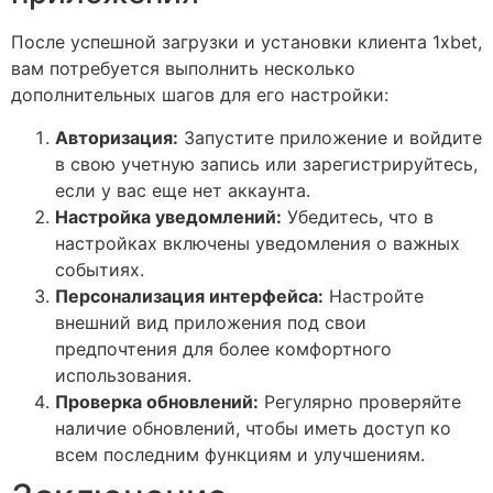
После успешной загрузки и установки клиента 1xbet,
вам потребуется выполнить несколько
дополнительных шагов для его настройки:
Авторизация:
Запустите приложение и войдите
в свою учетную запись или зарегистрируйтесь,
если у вас еще нет аккаунта.
Настройка уведомлений:
Убедитесь, что в
настройках включены уведомления о важных
событиях.
Персонализация интерфейса:
Настройте
внешний вид приложения под свои
предпочтения для более комфортного
использования.
Проверка обновлений:
Регулярно проверяйте
наличие обновлений, чтобы иметь доступ ко
всем последним функциям и улучшениям.