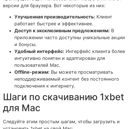
версии для браузера. Вот некоторые из них:
Улучшенная производительность:
Клиент
работает быстрее и эффективнее.
Доступ к эксклюзивным предложениям:
В
приложении часто доступны уникальные акции
и бонусы.
Удобный интерфейс:
Интерфейс клиента более
интуитивно понятен и адаптирован для
пользователей Mac.
Offline-режим:
Вы можете просматривать
неподдерживаемый контент без постоянного
подключения к интернету.
Шаги по скачиванию 1xbet
для Mac
Следуйте этим простым шагам, чтобы загрузить и
установить 1xbet на свой Mac: