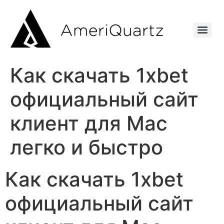
Как скачать 1xbet
официальный сайт
клиент для Mac
легко и быстро
Как скачать 1xbet
официальный сайт