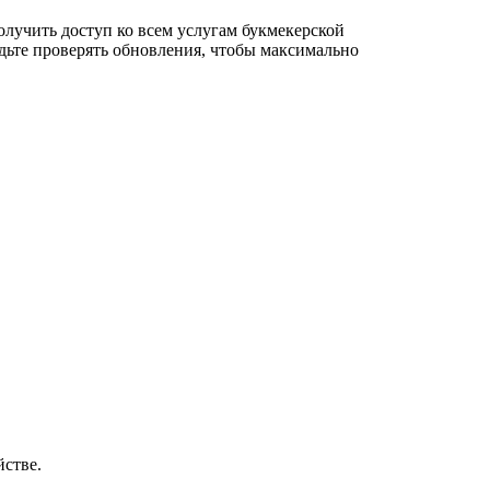
олучить доступ ко всем услугам букмекерской
дьте проверять обновления, чтобы максимально
йстве.