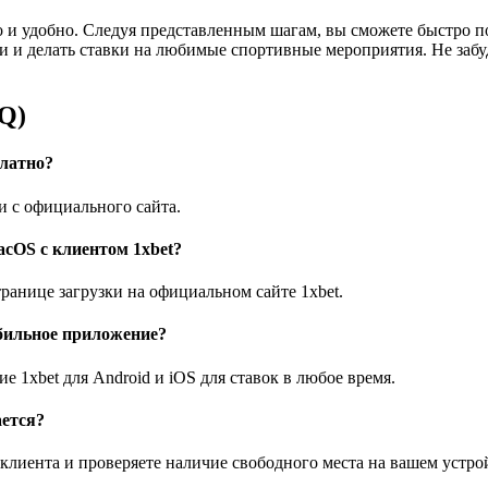
то и удобно. Следуя представленным шагам, вы сможете быстро п
 и делать ставки на любимые спортивные мероприятия. Не забу
Q)
платно?
ки с официального сайта.
acOS с клиентом 1xbet?
анице загрузки на официальном сайте 1xbet.
обильное приложение?
 1xbet для Android и iOS для ставок в любое время.
ается?
клиента и проверяете наличие свободного места на вашем устро