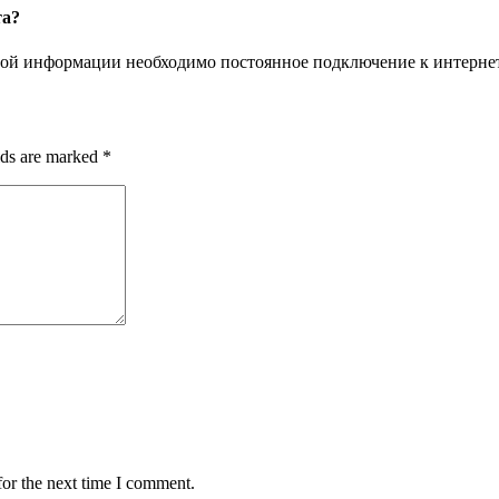
та?
ьной информации необходимо постоянное подключение к интернет
lds are marked
*
for the next time I comment.