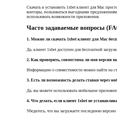
Скачать и установить 1xbet клиент для Mac прос
конторы, пользоваться выгодными предложениями
использовать возможности приложения.
Часто задаваемые вопросы (FA
1. Можно ли скачать 1xbet клиент для Mac бес
Да, клиент 1xbet доступен для бесплатной загруз
2. Как проверить, совместима ли моя версия m
Информацию о совместимости можно найти на стр
3. Есть ли возможность делать ставки через м
Да, вы можете использовать мобильное приложение
4. Что делать, если клиент 1xbet не устанавлив
Убедитесь, что вы загружаете последнюю версию 