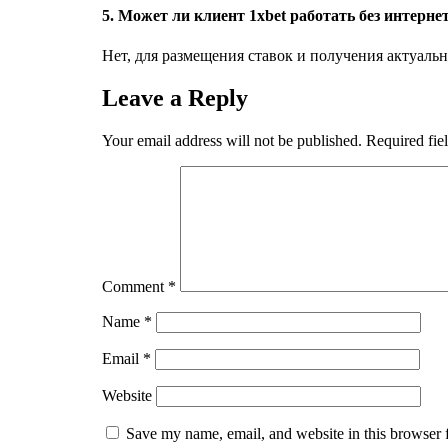
5. Может ли клиент 1xbet работать без интерне
Нет, для размещения ставок и получения актуал
Leave a Reply
Your email address will not be published.
Required fie
Comment
*
Name
*
Email
*
Website
Save my name, email, and website in this browser 