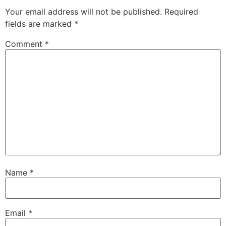
Your email address will not be published.
Required
fields are marked
*
Comment
*
Name
*
Email
*