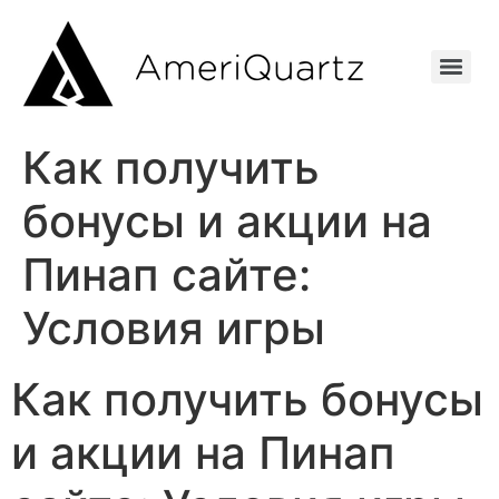
Как получить
бонусы и акции на
Пинап сайте:
Условия игры
Как получить бонусы
и акции на Пинап