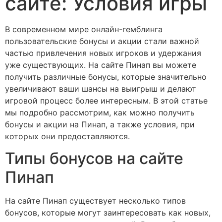
сайте: Условия игры
В современном мире онлайн-гемблинга
пользовательские бонусы и акции стали важной
частью привлечения новых игроков и удержания
уже существующих. На сайте Пинап вы можете
получить различные бонусы, которые значительно
увеличивают ваши шансы на выигрыш и делают
игровой процесс более интересным. В этой статье
мы подробно рассмотрим, как можно получить
бонусы и акции на Пинап, а также условия, при
которых они предоставляются.
Типы бонусов на сайте
Пинап
На сайте Пинап существует несколько типов
бонусов, которые могут заинтересовать как новых,