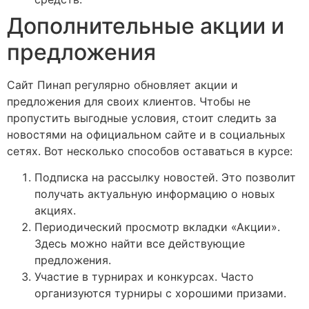
Дополнительные акции и
предложения
Сайт Пинап регулярно обновляет акции и
предложения для своих клиентов. Чтобы не
пропустить выгодные условия, стоит следить за
новостями на официальном сайте и в социальных
сетях. Вот несколько способов оставаться в курсе:
Подписка на рассылку новостей. Это позволит
получать актуальную информацию о новых
акциях.
Периодический просмотр вкладки «Акции».
Здесь можно найти все действующие
предложения.
Участие в турнирах и конкурсах. Часто
организуются турниры с хорошими призами.