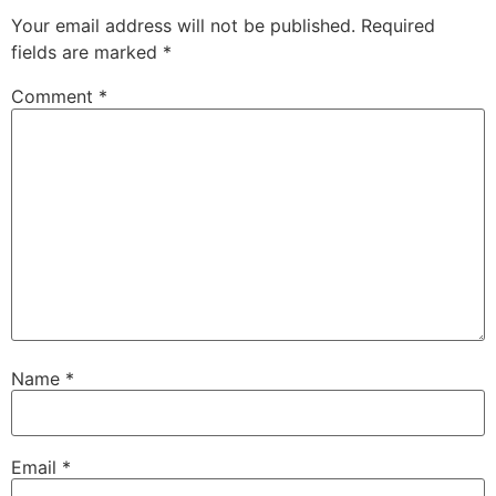
Your email address will not be published.
Required
fields are marked
*
Comment
*
Name
*
Email
*