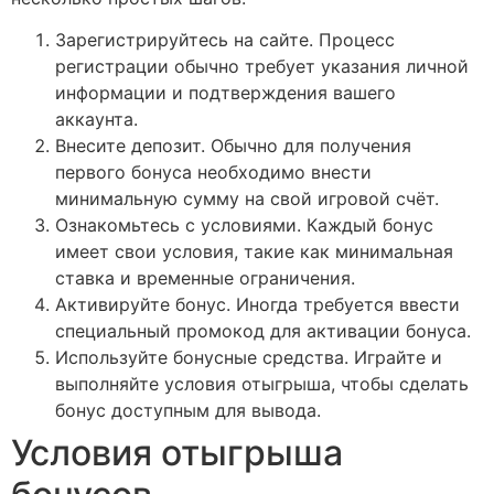
Зарегистрируйтесь на сайте. Процесс
регистрации обычно требует указания личной
информации и подтверждения вашего
аккаунта.
Внесите депозит. Обычно для получения
первого бонуса необходимо внести
минимальную сумму на свой игровой счёт.
Ознакомьтесь с условиями. Каждый бонус
имеет свои условия, такие как минимальная
ставка и временные ограничения.
Активируйте бонус. Иногда требуется ввести
специальный промокод для активации бонуса.
Используйте бонусные средства. Играйте и
выполняйте условия отыгрыша, чтобы сделать
бонус доступным для вывода.
Условия отыгрыша