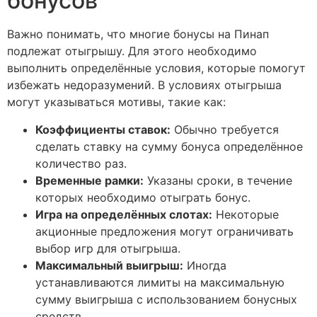
бонусов
Важно понимать, что многие бонусы на Пинап
подлежат отыгрышу. Для этого необходимо
выполнить определённые условия, которые помогут
избежать недоразумений. В условиях отыгрыша
могут указываться мотивы, такие как:
Коэффициенты ставок:
Обычно требуется
сделать ставку на сумму бонуса определённое
количество раз.
Временные рамки:
Указаны сроки, в течение
которых необходимо отыграть бонус.
Игра на определённых слотах:
Некоторые
акционные предложения могут ограничивать
выбор игр для отыгрыша.
Максимальный выигрыш:
Иногда
устанавливаются лимиты на максимальную
сумму выигрыша с использованием бонусных
средств.