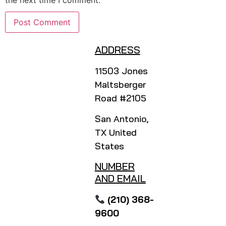
the next time I comment.
ADDRESS
11503 Jones
Maltsberger
Road #2105
San Antonio,
TX United
States
NUMBER
AND EMAIL
(210) 368-
9600