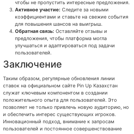
чтобы не пропустить интересные предложения.
Активное участие:
Следите за новыми
коэффициентами и ставьте на свежие события
для повышения шансов на выигрыш.
Обратная связь:
Оставляйте отзывы и
предложения, чтобы платформа могла
улучшаться и адаптироваться под задачи
пользователей.
Заключение
Таким образом, регулярные обновления линии
ставок на официальном сайте Pin Up Казахстан
служат ключевым компонентом в создании
положительного опыта для пользователей. Это
позволяет не только привлечь новую аудиторию, но
и обеспечить интерес существующих игроков.
Инновационный подход, внимание к запросам
пользователей и постоянное совершенствование