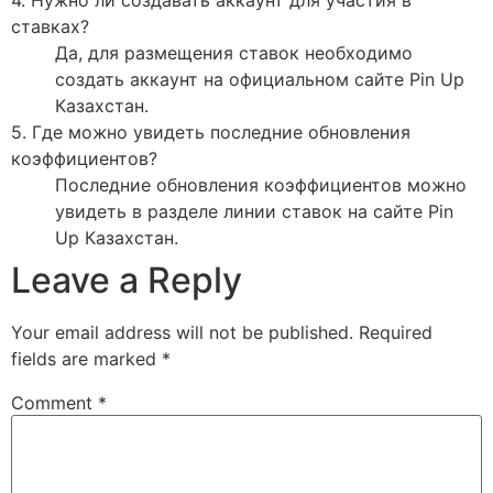
4. Нужно ли создавать аккаунт для участия в
ставках?
Да, для размещения ставок необходимо
создать аккаунт на официальном сайте Pin Up
Казахстан.
5. Где можно увидеть последние обновления
коэффициентов?
Последние обновления коэффициентов можно
увидеть в разделе линии ставок на сайте Pin
Up Казахстан.
Leave a Reply
Your email address will not be published.
Required
fields are marked
*
Comment
*