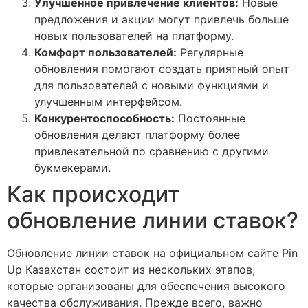
Улучшенное привлечение клиентов:
Новые
предложения и акции могут привлечь больше
новых пользователей на платформу.
Комфорт пользователей:
Регулярные
обновления помогают создать приятный опыт
для пользователей с новыми функциями и
улучшенным интерфейсом.
Конкурентоспособность:
Постоянные
обновления делают платформу более
привлекательной по сравнению с другими
букмекерами.
Как происходит
обновление линии ставок?
Обновление линии ставок на официальном сайте Pin
Up Казахстан состоит из нескольких этапов,
которые организованы для обеспечения высокого
качества обслуживания. Прежде всего, важно