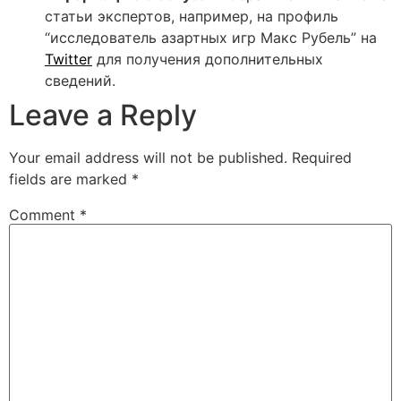
статьи экспертов, например, на профиль
“исследователь азартных игр Макс Рубель” на
Twitter
для получения дополнительных
сведений.
Leave a Reply
Your email address will not be published.
Required
fields are marked
*
Comment
*