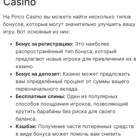
Casino
На Pinco Casino вы можете найти несколько типов
бонусов, которые могут значительно улучшить вашу
игру. Вот основные из них:
Бонус за регистрацию:
Это наиболее
распространённый тип бонуса, который
предлагают новые игроки для привлечения их в
казино.
Бонус на депозит:
Казино может предложить
вам определённый процент от суммы вашего
первоначального вклада.
Бесплатные спины:
Один из популярных
способов поощрения игроков, позволяющий
крутить барабаны без риска для своего
баланса.
Кэшбэк:
Получение части потерянных средств
в виде бонуса может помочь вам снизить