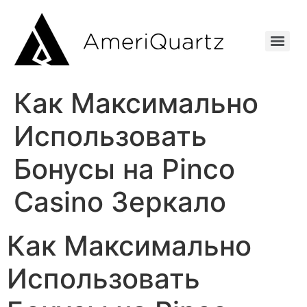
Как Максимально
Использовать
Бонусы на Pinco
Casino Зеркало
Как Максимально
Использовать