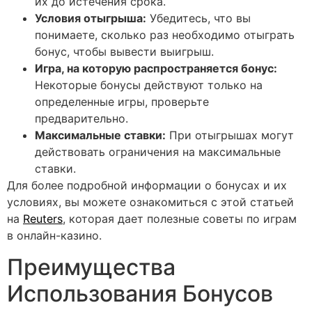
их до истечения срока.
Условия отыгрыша:
Убедитесь, что вы
понимаете, сколько раз необходимо отыграть
бонус, чтобы вывести выигрыш.
Игра, на которую распространяется бонус:
Некоторые бонусы действуют только на
определенные игры, проверьте
предварительно.
Максимальные ставки:
При отыгрышах могут
действовать ограничения на максимальные
ставки.
Для более подробной информации о бонусах и их
условиях, вы можете ознакомиться с этой статьей
на
Reuters
, которая дает полезные советы по играм
в онлайн-казино.
Преимущества
Использования Бонусов