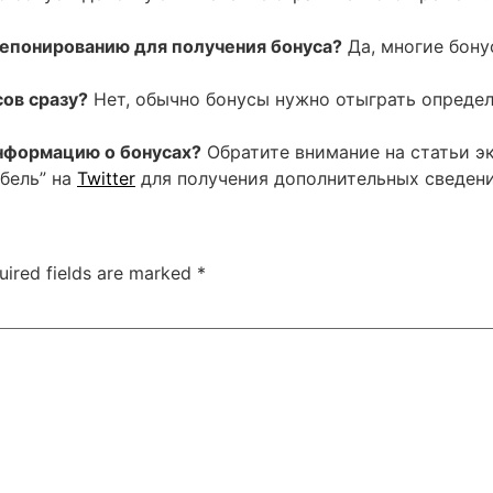
депонированию для получения бонуса?
Да, многие бон
ов сразу?
Нет, обычно бонусы нужно отыграть опреде
информацию о бонусах?
Обратите внимание на статьи эк
убель” на
Twitter
для получения дополнительных сведени
uired fields are marked
*