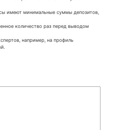
усы имеют минимальные суммы депозитов,
ленное количество раз перед выводом
спертов, например, на профиль
й.