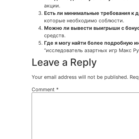
акции.
Есть ли минимальные требования к 
которые необходимо соблюсти.
Можно ли вывести выигрыши с бонус
средств.
Где я могу найти более подробную 
“исследователь азартных игр Макс Р
Leave a Reply
Your email address will not be published.
Req
Comment
*