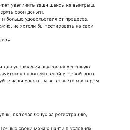
ожет увеличить ваши шансы на выигрыш.
ерять свои деньги.
 и больше удовольствия от процесса.
жно, не хотели бы тестировать на свои
оком.
и для увеличения шансов на успешную
начительно повысить свой игровой опыт.
уйте наши советы, и вы станете мастером
упны, включая бонус за регистрацию,
 Точные сроки можно найти в условиях