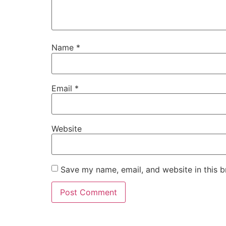
Name
*
Email
*
Website
Save my name, email, and website in this b