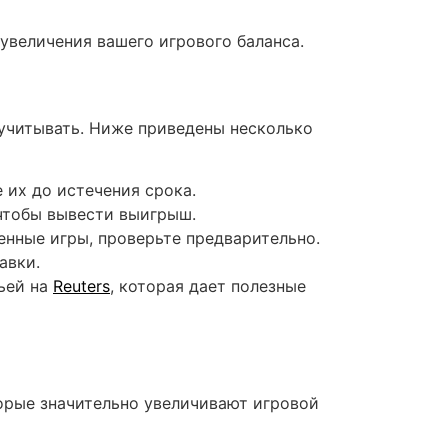
увеличения вашего игрового баланса.
учитывать. Ниже приведены несколько
 их до истечения срока.
 чтобы вывести выигрыш.
нные игры, проверьте предварительно.
авки.
тьей на
Reuters
, которая дает полезные
орые значительно увеличивают игровой