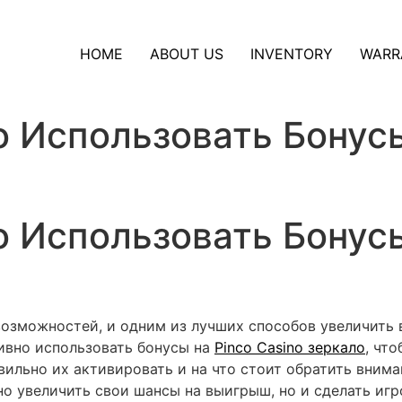
HOME
ABOUT US
INVENTORY
WARR
 Использовать Бонусы
 Использовать Бонусы
возможностей, и одним из лучших способов увеличить
ивно использовать бонусы на
Pinco Casino зеркало
, чт
вильно их активировать и на что стоит обратить вним
о увеличить свои шансы на выигрыш, но и сделать игр