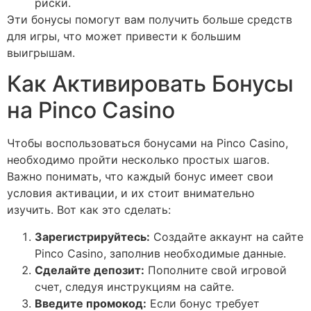
риски.
Эти бонусы помогут вам получить больше средств
для игры, что может привести к большим
выигрышам.
Как Активировать Бонусы
на Pinco Casino
Чтобы воспользоваться бонусами на Pinco Casino,
необходимо пройти несколько простых шагов.
Важно понимать, что каждый бонус имеет свои
условия активации, и их стоит внимательно
изучить. Вот как это сделать:
Зарегистрируйтесь:
Создайте аккаунт на сайте
Pinco Casino, заполнив необходимые данные.
Сделайте депозит:
Пополните свой игровой
счет, следуя инструкциям на сайте.
Введите промокод:
Если бонус требует