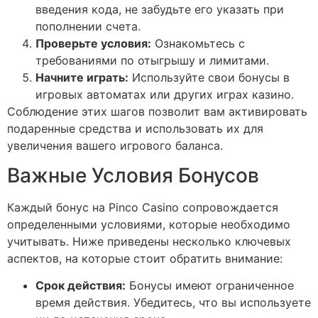
введения кода, не забудьте его указать при
пополнении счета.
Проверьте условия:
Ознакомьтесь с
требованиями по отыгрышу и лимитами.
Начните играть:
Используйте свои бонусы в
игровых автоматах или других играх казино.
Соблюдение этих шагов позволит вам активировать
подаренные средства и использовать их для
увеличения вашего игрового баланса.
Важные Условия Бонусов
Каждый бонус на Pinco Casino сопровождается
определенными условиями, которые необходимо
учитывать. Ниже приведены несколько ключевых
аспектов, на которые стоит обратить внимание:
Срок действия:
Бонусы имеют ограниченное
время действия. Убедитесь, что вы используете