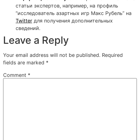
статьи экспертов, например, на профиль
“исследователь азартных игр Макс Рубель” на
Twitter
для получения дополнительных
сведений.
Leave a Reply
Your email address will not be published.
Required
fields are marked
*
Comment
*