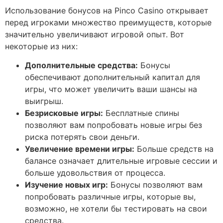
Использование бонусов на Pinco Casino открывает
перед игроками множество преимуществ, которые
значительно увеличивают игровой опыт. Вот
некоторые из них:
Дополнительные средства:
Бонусы
обеспечивают дополнительный капитал для
игры, что может увеличить ваши шансы на
выигрыш.
Безрисковые игры:
Бесплатные спины
позволяют вам попробовать новые игры без
риска потерять свои деньги.
Увеличение времени игры:
Больше средств на
балансе означает длительные игровые сессии и
больше удовольствия от процесса.
Изучение новых игр:
Бонусы позволяют вам
попробовать различные игры, которые вы,
возможно, не хотели бы тестировать на свои
средства.