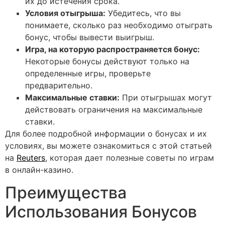
их до истечения срока.
Условия отыгрыша:
Убедитесь, что вы
понимаете, сколько раз необходимо отыграть
бонус, чтобы вывести выигрыш.
Игра, на которую распространяется бонус:
Некоторые бонусы действуют только на
определенные игры, проверьте
предварительно.
Максимальные ставки:
При отыгрышах могут
действовать ограничения на максимальные
ставки.
Для более подробной информации о бонусах и их
условиях, вы можете ознакомиться с этой статьей
на
Reuters
, которая дает полезные советы по играм
в онлайн-казино.
Преимущества
Использования Бонусов