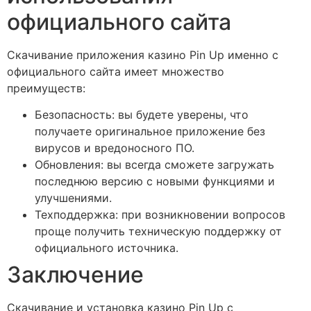
официального сайта
Скачивание приложения казино Pin Up именно с
официального сайта имеет множество
преимуществ:
Безопасность: вы будете уверены, что
получаете оригинальное приложение без
вирусов и вредоносного ПО.
Обновления: вы всегда сможете загружать
последнюю версию с новыми функциями и
улучшениями.
Техподдержка: при возникновении вопросов
проще получить техническую поддержку от
официального источника.
Заключение
Скачивание и установка казино Pin Up с