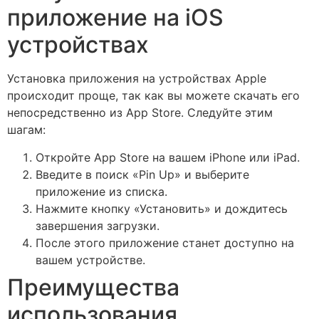
приложение на iOS
устройствах
Установка приложения на устройствах Apple
происходит проще, так как вы можете скачать его
непосредственно из App Store. Следуйте этим
шагам:
Откройте App Store на вашем iPhone или iPad.
Введите в поиск «Pin Up» и выберите
приложение из списка.
Нажмите кнопку «Установить» и дождитесь
завершения загрузки.
После этого приложение станет доступно на
вашем устройстве.
Преимущества
использования