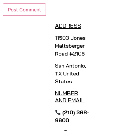
ADDRESS
11503 Jones
Maltsberger
Road #2105
San Antonio,
TX United
States
NUMBER
AND EMAIL
(210) 368-
9600