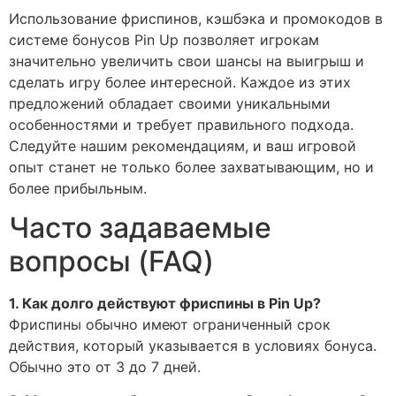
Использование фриспинов, кэшбэка и промокодов в
системе бонусов Pin Up позволяет игрокам
значительно увеличить свои шансы на выигрыш и
сделать игру более интересной. Каждое из этих
предложений обладает своими уникальными
особенностями и требует правильного подхода.
Следуйте нашим рекомендациям, и ваш игровой
опыт станет не только более захватывающим, но и
более прибыльным.
Часто задаваемые
вопросы (FAQ)
1. Как долго действуют фриспины в Pin Up?
Фриспины обычно имеют ограниченный срок
действия, который указывается в условиях бонуса.
Обычно это от 3 до 7 дней.