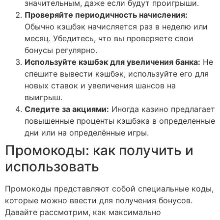
значительным, даже если будут проигрыши.
Проверяйте периодичность начисления:
Обычно кэшбэк начисляется раз в неделю или
месяц. Убедитесь, что вы проверяете свои
бонусы регулярно.
Используйте кэшбэк для увеличения банка:
Не
спешите вывести кэшбэк, используйте его для
новых ставок и увеличения шансов на
выигрыш.
Следите за акциями:
Иногда казино предлагает
повышенные проценты кэшбэка в определенные
дни или на определённые игры.
Промокоды: как получить и
использовать
Промокоды представляют собой специальные коды,
которые можно ввести для получения бонусов.
Давайте рассмотрим, как максимально