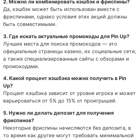
2. Можно ли комбинировать кэшбэк и фриспины?
Да, кэшбэк может быть использован вместе с
фриспинами, однако условия этих акций должны
быть совместимыми.
3. Где искать актуальные промокоды для Pin Up?
Лучшие места для поиска промокодов — это
официальные страницы казино, их социальные сети,
а также специализированные сайты с обзорами и
промокодами.
4. Какой процент кэшбэка можно получить в Pin
Up?
Процент кэшбэка зависит от уровня игрока и может
варьироваться от 5% до 15% от проигрышей.
5. Нужно ли делать депозит для получения
фриспинов?
Некоторые фриспины начисляются без депозита, в
то время как другие могут требовать минимальной